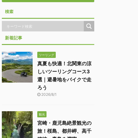
検索
新着記事
ツーリング
真夏も快適！北関東の涼
しいツーリングコース3
選｜避暑地をバイクで走
ろう
2026/8/1
観光
宮崎・鹿児島絶景観光の
旅！桜島、都井岬、高千