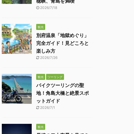
穂峡、青島を満喫
2026/7/18
観光
別府温泉「地獄めぐり」
完全ガイド！見どころと
楽しみ方
2026/7/26
観光
ツーリング
バイクツーリングの聖
地！角島大橋と絶景スポ
ットガイド
2026/7/1
観光