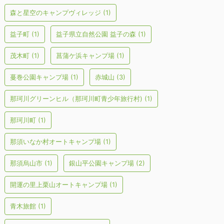
森と星空のキャンプヴィレッジ
(1)
益子町
(1)
益子県立自然公園 益子の森
(1)
茂木町
(1)
菖蒲ケ浜キャンプ場
(1)
蔓巻公園キャンプ場
(1)
赤城山
(3)
那珂川グリーンヒル（那珂川町青少年旅行村)
(1)
那珂川町
(1)
那須いなか村オートキャンプ場
(1)
那須烏山市
(1)
銀山平公園キャンプ場
(2)
開運の里上栗山オートキャンプ場
(1)
青木旅館
(1)