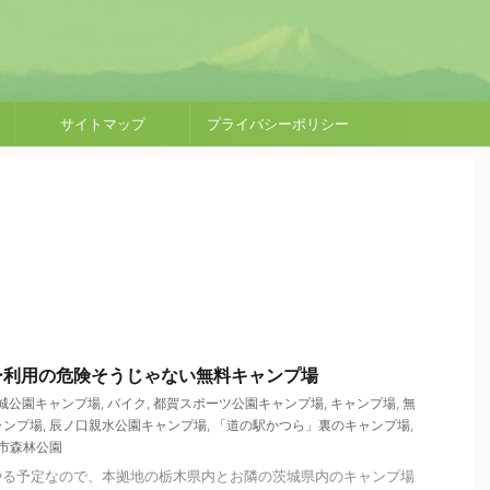
サイトマップ
プライバシーポリシー
ー利用の危険そうじゃない無料キャンプ場
城公園キャンプ場
,
バイク
,
都賀スポーツ公園キャンプ場
,
キャンプ場
,
無
ャンプ場
,
辰ノ口親水公園キャンプ場
,
「道の駅かつら」裏のキャンプ場
,
市森林公園
やる予定なので、本拠地の栃木県内とお隣の茨城県内のキャンプ場