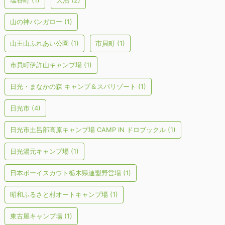
塩谷町
(1)
大沼
(2)
山の神バンガロー
(1)
山王山ふれあい公園
(1)
市貝町
(1)
市貝町伊許山キャンプ場
(1)
日光・まなかの森 キャンプ＆スパリゾート
(1)
日光市
(4)
日光市土呂部高原キャンプ場 CAMP IN ドロブックル
(1)
日光湯元キャンプ場
(1)
日本ボーイスカウト栃木県連盟野営場
(1)
昭和ふるさと村オートキャンプ場
(1)
東古屋キャンプ場
(1)