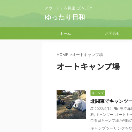
アウトドアを気楽にENJOY
ゆったり日和
ホーム
お問合せ
HOME
>
オートキャンプ場
オートキャンプ場
キャンプ
北関東でキャンツ
2022/9/14
県立赤
料
,
キャンツー
,
オートキ
巾着田キャンプ場
,
宇都宮
キャンプツーリングを