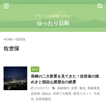
アウトドアを気楽にENJOY
ゆったり日和
HOME
>
佐世保
佐世保
観光
長崎の二大夜景を見てきた！佐世保の煌
めきと稲佐山展望台の絶景
2026/7/12
長崎旅行
,
絶景
,
観光
,
長崎夜景
,
佐世保
,
稲佐山
,
世界三大夜景
,
夜景スポット
,
弓張
岳
,
佐世保観光