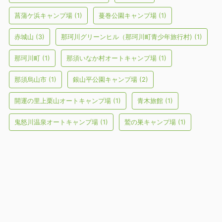
菖蒲ケ浜キャンプ場
(1)
蔓巻公園キャンプ場
(1)
赤城山
(3)
那珂川グリーンヒル（那珂川町青少年旅行村)
(1)
那珂川町
(1)
那須いなか村オートキャンプ場
(1)
那須烏山市
(1)
銀山平公園キャンプ場
(2)
開運の里上栗山オートキャンプ場
(1)
青木旅館
(1)
鬼怒川温泉オートキャンプ場
(1)
鷲の巣キャンプ場
(1)