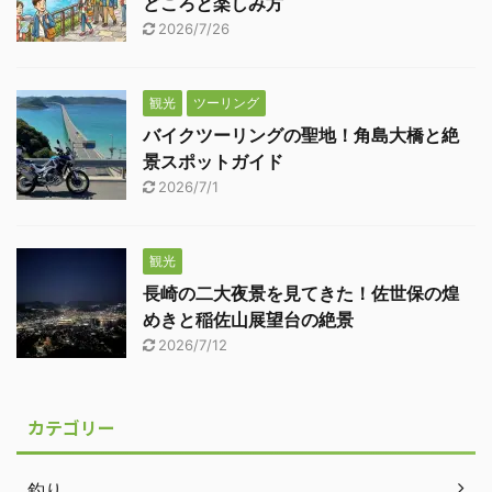
どころと楽しみ方
2026/7/26
観光
ツーリング
バイクツーリングの聖地！角島大橋と絶
景スポットガイド
2026/7/1
観光
長崎の二大夜景を見てきた！佐世保の煌
めきと稲佐山展望台の絶景
2026/7/12
カテゴリー
釣り