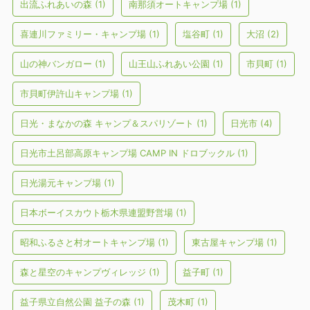
出流ふれあいの森
(1)
南那須オートキャンプ場
(1)
喜連川ファミリー・キャンプ場
(1)
塩谷町
(1)
大沼
(2)
山の神バンガロー
(1)
山王山ふれあい公園
(1)
市貝町
(1)
市貝町伊許山キャンプ場
(1)
日光・まなかの森 キャンプ＆スパリゾート
(1)
日光市
(4)
日光市土呂部高原キャンプ場 CAMP IN ドロブックル
(1)
日光湯元キャンプ場
(1)
日本ボーイスカウト栃木県連盟野営場
(1)
昭和ふるさと村オートキャンプ場
(1)
東古屋キャンプ場
(1)
森と星空のキャンプヴィレッジ
(1)
益子町
(1)
益子県立自然公園 益子の森
(1)
茂木町
(1)