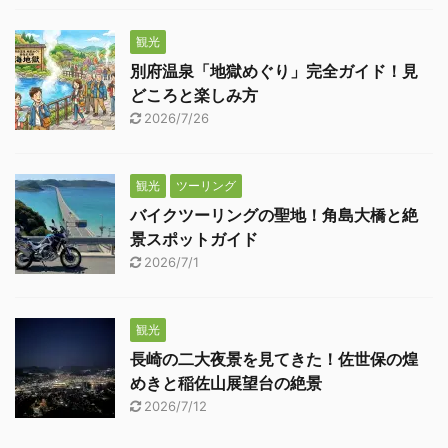
観光
別府温泉「地獄めぐり」完全ガイド！見
どころと楽しみ方
2026/7/26
観光
ツーリング
バイクツーリングの聖地！角島大橋と絶
景スポットガイド
2026/7/1
観光
長崎の二大夜景を見てきた！佐世保の煌
めきと稲佐山展望台の絶景
2026/7/12