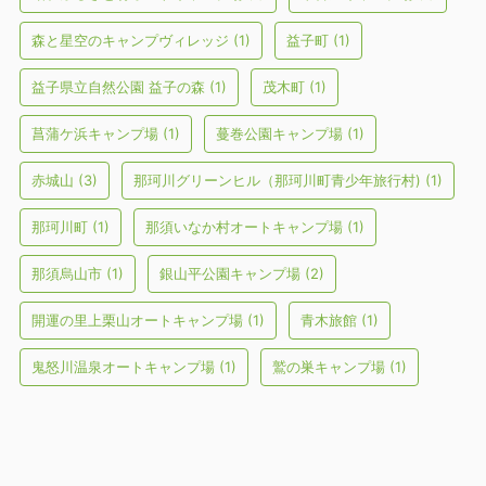
森と星空のキャンプヴィレッジ
(1)
益子町
(1)
益子県立自然公園 益子の森
(1)
茂木町
(1)
菖蒲ケ浜キャンプ場
(1)
蔓巻公園キャンプ場
(1)
赤城山
(3)
那珂川グリーンヒル（那珂川町青少年旅行村)
(1)
那珂川町
(1)
那須いなか村オートキャンプ場
(1)
那須烏山市
(1)
銀山平公園キャンプ場
(2)
開運の里上栗山オートキャンプ場
(1)
青木旅館
(1)
鬼怒川温泉オートキャンプ場
(1)
鷲の巣キャンプ場
(1)