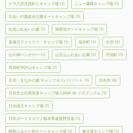
ナラ入沢渓流釣りキャンプ場
(1)
ニュー霧降キャンプ場
(1)
出会いの森総合公園オートキャンプ場
(1)
出流ふれあいの森
(1)
南那須オートキャンプ場
(1)
喜連川ファミリー・キャンプ場
(1)
塩谷町
(1)
大沼
(2)
山の神バンガロー
(1)
山王山ふれあい公園
(1)
市貝町
(1)
市貝町伊許山キャンプ場
(1)
日光・まなかの森 キャンプ＆スパリゾート
(1)
日光市
(4)
日光市土呂部高原キャンプ場 CAMP IN ドロブックル
(1)
日光湯元キャンプ場
(1)
日本ボーイスカウト栃木県連盟野営場
(1)
昭和ふるさと村オートキャンプ場
(1)
東古屋キャンプ場
(1)