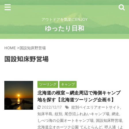
アウトドアを気楽にENJOY
ゆったり日和
HOME
>
国設知床野営場
国設知床野営場
ツーリング
キャンプ
北海道の根室～網走周辺で海側キャンプ
地を探す【北海道ツーリング企画６】
2022/12/17
紋別ベイエリアオートサイト
,
知床半島
,
紋別
,
尾岱沼ふれあいキャンプ場
,
網走
,
しべつ海の公園オートキャンプ場
,
国設知床野営場
,
北海道立オホーツク公園 てんとらんど
,
呼人浦（よ