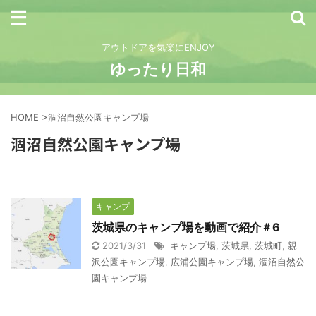
アウトドアを気楽にENJOY
ゆったり日和
HOME
>
涸沼自然公園キャンプ場
涸沼自然公園キャンプ場
キャンプ
茨城県のキャンプ場を動画で紹介＃6
2021/3/31
キャンプ場
,
茨城県
,
茨城町
,
親
沢公園キャンプ場
,
広浦公園キャンプ場
,
涸沼自然公
園キャンプ場