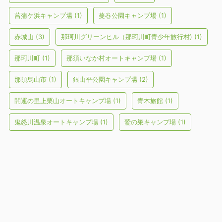
菖蒲ケ浜キャンプ場
(1)
蔓巻公園キャンプ場
(1)
赤城山
(3)
那珂川グリーンヒル（那珂川町青少年旅行村)
(1)
那珂川町
(1)
那須いなか村オートキャンプ場
(1)
那須烏山市
(1)
銀山平公園キャンプ場
(2)
開運の里上栗山オートキャンプ場
(1)
青木旅館
(1)
鬼怒川温泉オートキャンプ場
(1)
鷲の巣キャンプ場
(1)