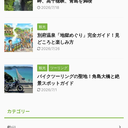
岬、高千穂峡、青島を満喫
2026/7/18
観光
別府温泉「地獄めぐり」完全ガイド！見
どころと楽しみ方
2026/7/26
観光
ツーリング
バイクツーリングの聖地！角島大橋と絶
景スポットガイド
2026/7/1
カテゴリー
釣り