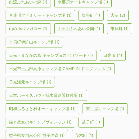
出流ふれあいの森
(1)
南那須オートキャンプ場
(1)
喜連川ファミリー・キャンプ場
(1)
塩谷町
(1)
大沼
(2)
山の神バンガロー
(1)
山王山ふれあい公園
(1)
市貝町
(1)
市貝町伊許山キャンプ場
(1)
日光・まなかの森 キャンプ＆スパリゾート
(1)
日光市
(4)
日光市土呂部高原キャンプ場 CAMP IN ドロブックル
(1)
日光湯元キャンプ場
(1)
日本ボーイスカウト栃木県連盟野営場
(1)
昭和ふるさと村オートキャンプ場
(1)
東古屋キャンプ場
(1)
森と星空のキャンプヴィレッジ
(1)
益子町
(1)
益子県立自然公園 益子の森
(1)
茂木町
(1)