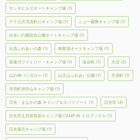
サンタヒルズオートキャンプ場
(1)
ナラ入沢渓流釣りキャンプ場
(1)
ニュー霧降キャンプ場
(1)
出会いの森総合公園オートキャンプ場
(1)
出流ふれあいの森
(1)
南那須オートキャンプ場
(1)
喜連川ファミリー・キャンプ場
(1)
塩谷町
(1)
大沼
(2)
山の神バンガロー
(1)
山王山ふれあい公園
(1)
市貝町
(1)
市貝町伊許山キャンプ場
(1)
日光・まなかの森 キャンプ＆スパリゾート
(1)
日光市
(4)
日光市土呂部高原キャンプ場 CAMP IN ドロブックル
(1)
日光湯元キャンプ場
(1)