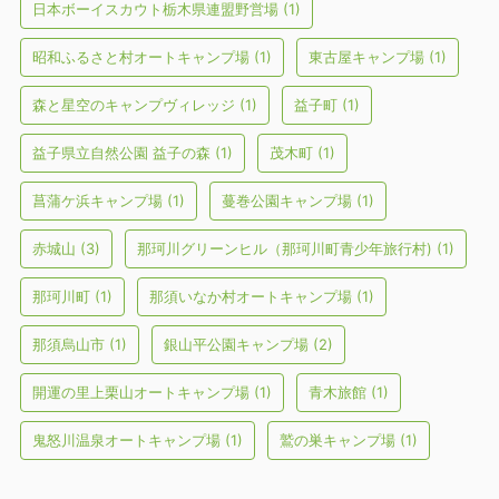
日本ボーイスカウト栃木県連盟野営場
(1)
昭和ふるさと村オートキャンプ場
(1)
東古屋キャンプ場
(1)
森と星空のキャンプヴィレッジ
(1)
益子町
(1)
益子県立自然公園 益子の森
(1)
茂木町
(1)
菖蒲ケ浜キャンプ場
(1)
蔓巻公園キャンプ場
(1)
赤城山
(3)
那珂川グリーンヒル（那珂川町青少年旅行村)
(1)
那珂川町
(1)
那須いなか村オートキャンプ場
(1)
那須烏山市
(1)
銀山平公園キャンプ場
(2)
開運の里上栗山オートキャンプ場
(1)
青木旅館
(1)
鬼怒川温泉オートキャンプ場
(1)
鷲の巣キャンプ場
(1)