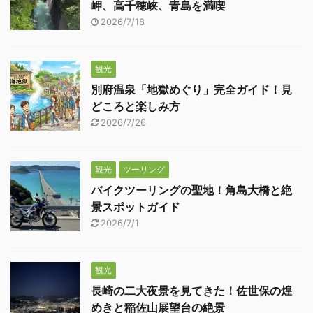
岬、高千穂峡、青島を満喫
2026/7/18
観光
別府温泉「地獄めぐり」完全ガイド！見
どころと楽しみ方
2026/7/26
観光
ツーリング
バイクツーリングの聖地！角島大橋と絶
景スポットガイド
2026/7/1
観光
長崎の二大夜景を見てきた！佐世保の煌
めきと稲佐山展望台の絶景