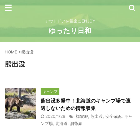
アウトドアを気楽にENJOY
ゆったり日和
HOME
>
熊出没
熊出没
キャンプ
熊出没多発中！北海道のキャンプ場で遭
遇しないための情報収集
2020/1/28
襟裳岬
,
熊出没
,
安全確認
,
キャ
ンプ場
,
北海道
,
洞爺湖