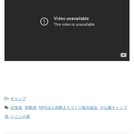
-
キャンプ
-
北海道
,
洞爺湖
,
NPO法人洞爺まちづくり観光協会
,
小公園キャンプ
場
,
いこいの家