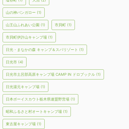
塩谷町
(1)
大沼
(2)
山の神バンガロー
(1)
山王山ふれあい公園
(1)
市貝町
(1)
市貝町伊許山キャンプ場
(1)
日光・まなかの森 キャンプ＆スパリゾート
(1)
日光市
(4)
日光市土呂部高原キャンプ場 CAMP IN ドロブックル
(1)
日光湯元キャンプ場
(1)
日本ボーイスカウト栃木県連盟野営場
(1)
昭和ふるさと村オートキャンプ場
(1)
東古屋キャンプ場
(1)