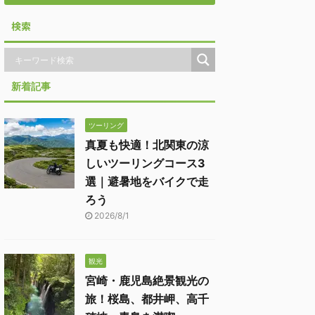
検索
新着記事
ツーリング
真夏も快適！北関東の涼
しいツーリングコース3
選｜避暑地をバイクで走
ろう
2026/8/1
観光
宮崎・鹿児島絶景観光の
旅！桜島、都井岬、高千