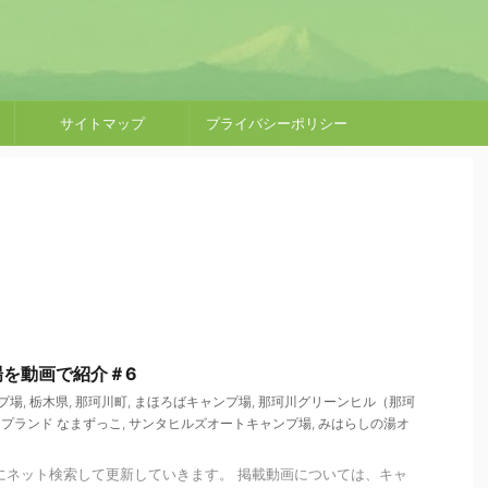
サイトマップ
プライバシーポリシー
場を動画で紹介＃6
プ場
,
栃木県
,
那珂川町
,
まほろばキャンプ場
,
那珂川グリーンヒル（那珂
プランド なまずっこ
,
サンタヒルズオートキャンプ場
,
みはらしの湯オ
にネット検索して更新していきます。 掲載動画については、キャ