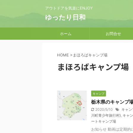
アウトドアを気楽にENJOY
ゆったり日和
ホーム
お問合せ
HOME
>
まほろばキャンプ場
まほろばキャンプ場
キャンプ
栃木県のキャンプ
2020/5/10
キャン
川町青少年旅行村)
,
キャン
ートキャンプ場
お知らせ 動画は定期的