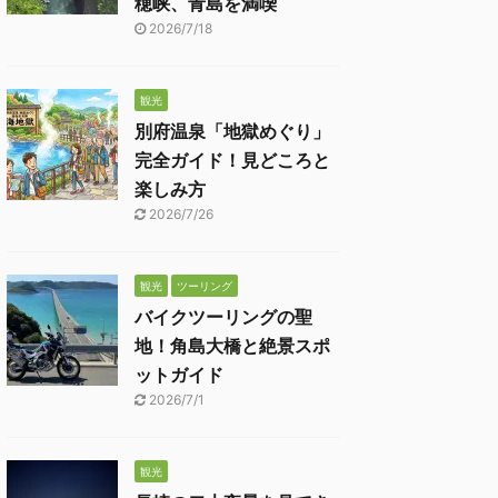
穂峡、青島を満喫
2026/7/18
観光
別府温泉「地獄めぐり」
完全ガイド！見どころと
楽しみ方
2026/7/26
観光
ツーリング
バイクツーリングの聖
地！角島大橋と絶景スポ
ットガイド
2026/7/1
観光