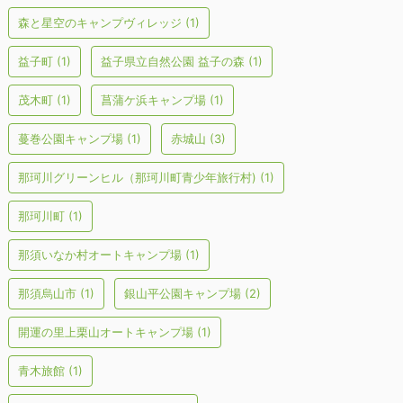
森と星空のキャンプヴィレッジ
(1)
益子町
(1)
益子県立自然公園 益子の森
(1)
茂木町
(1)
菖蒲ケ浜キャンプ場
(1)
蔓巻公園キャンプ場
(1)
赤城山
(3)
那珂川グリーンヒル（那珂川町青少年旅行村)
(1)
那珂川町
(1)
那須いなか村オートキャンプ場
(1)
那須烏山市
(1)
銀山平公園キャンプ場
(2)
開運の里上栗山オートキャンプ場
(1)
青木旅館
(1)