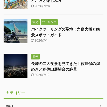
どころと楽しみ方
2026/7/26
観光
ツーリング
バイクツーリングの聖地！角島大橋と絶
景スポットガイド
2026/7/1
観光
長崎の二大夜景を見てきた！佐世保の煌
めきと稲佐山展望台の絶景
2026/7/12
カテゴリー
釣り