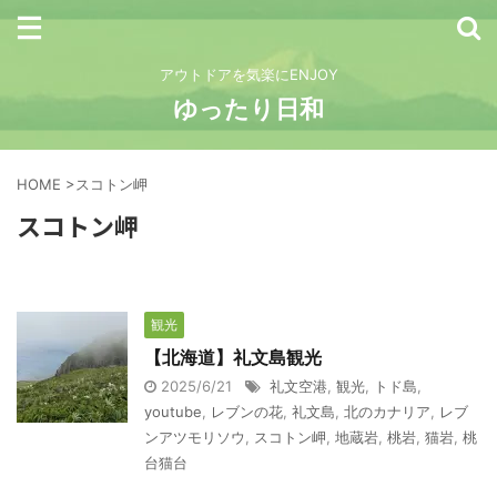
アウトドアを気楽にENJOY
ゆったり日和
HOME
>
スコトン岬
スコトン岬
観光
【北海道】礼文島観光
2025/6/21
礼文空港
,
観光
,
トド島
,
youtube
,
レブンの花
,
礼文島
,
北のカナリア
,
レブ
ンアツモリソウ
,
スコトン岬
,
地蔵岩
,
桃岩
,
猫岩
,
桃
台猫台