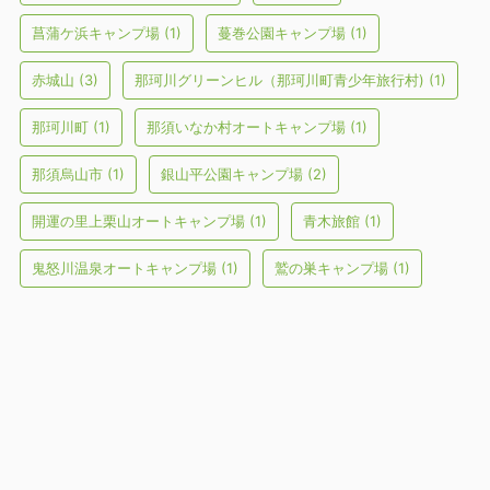
菖蒲ケ浜キャンプ場
(1)
蔓巻公園キャンプ場
(1)
赤城山
(3)
那珂川グリーンヒル（那珂川町青少年旅行村)
(1)
那珂川町
(1)
那須いなか村オートキャンプ場
(1)
那須烏山市
(1)
銀山平公園キャンプ場
(2)
開運の里上栗山オートキャンプ場
(1)
青木旅館
(1)
鬼怒川温泉オートキャンプ場
(1)
鷲の巣キャンプ場
(1)