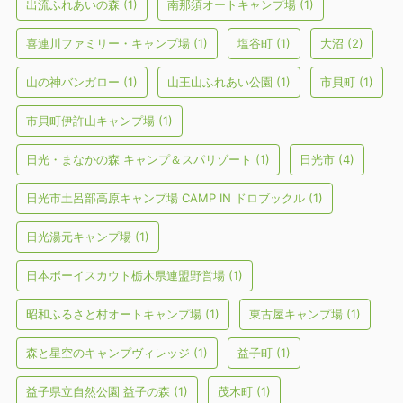
出流ふれあいの森
(1)
南那須オートキャンプ場
(1)
喜連川ファミリー・キャンプ場
(1)
塩谷町
(1)
大沼
(2)
山の神バンガロー
(1)
山王山ふれあい公園
(1)
市貝町
(1)
市貝町伊許山キャンプ場
(1)
日光・まなかの森 キャンプ＆スパリゾート
(1)
日光市
(4)
日光市土呂部高原キャンプ場 CAMP IN ドロブックル
(1)
日光湯元キャンプ場
(1)
日本ボーイスカウト栃木県連盟野営場
(1)
昭和ふるさと村オートキャンプ場
(1)
東古屋キャンプ場
(1)
森と星空のキャンプヴィレッジ
(1)
益子町
(1)
益子県立自然公園 益子の森
(1)
茂木町
(1)