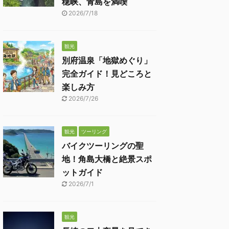
穂峡、青島を満喫
2026/7/18
観光
別府温泉「地獄めぐり」
完全ガイド！見どころと
楽しみ方
2026/7/26
観光
ツーリング
バイクツーリングの聖
地！角島大橋と絶景スポ
ットガイド
2026/7/1
観光