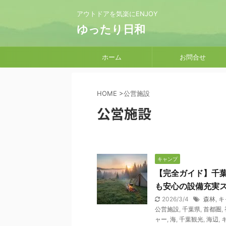
アウトドアを気楽にENJOY
ゆったり日和
ホーム
お問合せ
HOME
>
公営施設
公営施設
キャンプ
【完全ガイド】千葉
も安心の設備充実
2026/3/4
森林
,
キ
公営施設
,
千葉県
,
首都圏
,
ャー
,
海
,
千葉観光
,
海辺
,