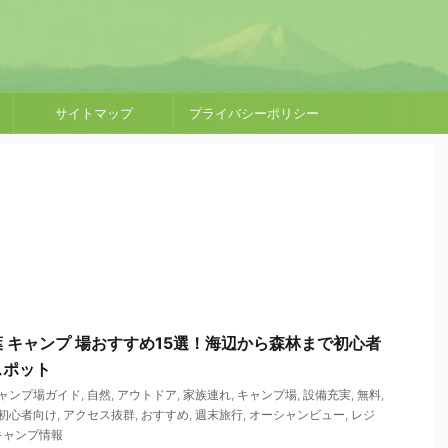
サイトマップ
プライバシーポリシー
 キャンプ 場おすすめ15選！海辺から森林まで初心者
スポット
ャンプ場ガイド
,
自然
,
アウトドア
,
家族連れ
,
キャンプ場
,
設備充実
,
無料
,
初心者向け
,
アクセス抜群
,
おすすめ
,
週末旅行
,
オーシャンビュー
,
レジ
キャンプ情報