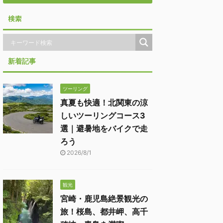
検索
新着記事
ツーリング
真夏も快適！北関東の涼
しいツーリングコース3
選｜避暑地をバイクで走
ろう
2026/8/1
観光
宮崎・鹿児島絶景観光の
旅！桜島、都井岬、高千