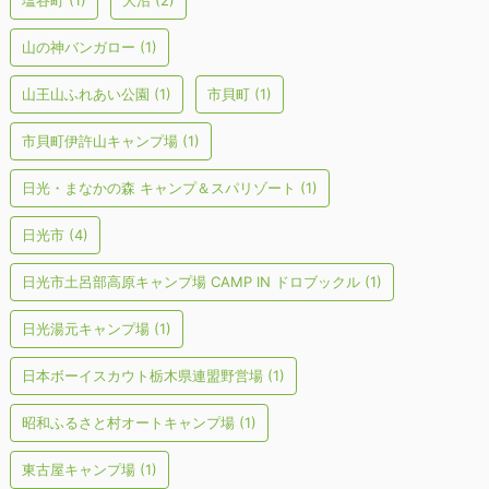
塩谷町
(1)
大沼
(2)
山の神バンガロー
(1)
山王山ふれあい公園
(1)
市貝町
(1)
市貝町伊許山キャンプ場
(1)
日光・まなかの森 キャンプ＆スパリゾート
(1)
日光市
(4)
日光市土呂部高原キャンプ場 CAMP IN ドロブックル
(1)
日光湯元キャンプ場
(1)
日本ボーイスカウト栃木県連盟野営場
(1)
昭和ふるさと村オートキャンプ場
(1)
東古屋キャンプ場
(1)