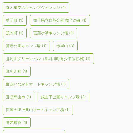
森と星空のキャンプヴィレッジ
(1)
益子町
(1)
益子県立自然公園 益子の森
(1)
茂木町
(1)
菖蒲ケ浜キャンプ場
(1)
蔓巻公園キャンプ場
(1)
赤城山
(3)
那珂川グリーンヒル（那珂川町青少年旅行村)
(1)
那珂川町
(1)
那須いなか村オートキャンプ場
(1)
那須烏山市
(1)
銀山平公園キャンプ場
(2)
開運の里上栗山オートキャンプ場
(1)
青木旅館
(1)