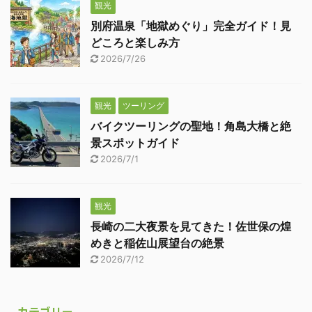
観光
別府温泉「地獄めぐり」完全ガイド！見
どころと楽しみ方
2026/7/26
観光
ツーリング
バイクツーリングの聖地！角島大橋と絶
景スポットガイド
2026/7/1
観光
長崎の二大夜景を見てきた！佐世保の煌
めきと稲佐山展望台の絶景
2026/7/12
カテゴリー