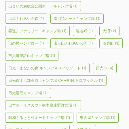
出会いの森総合公園オートキャンプ場
(1)
出流ふれあいの森
(1)
南那須オートキャンプ場
(1)
喜連川ファミリー・キャンプ場
(1)
塩谷町
(1)
大沼
(2)
山の神バンガロー
(1)
山王山ふれあい公園
(1)
市貝町
(1)
市貝町伊許山キャンプ場
(1)
日光・まなかの森 キャンプ＆スパリゾート
(1)
日光市
(4)
日光市土呂部高原キャンプ場 CAMP IN ドロブックル
(1)
日光湯元キャンプ場
(1)
日本ボーイスカウト栃木県連盟野営場
(1)
昭和ふるさと村オートキャンプ場
(1)
東古屋キャンプ場
(1)