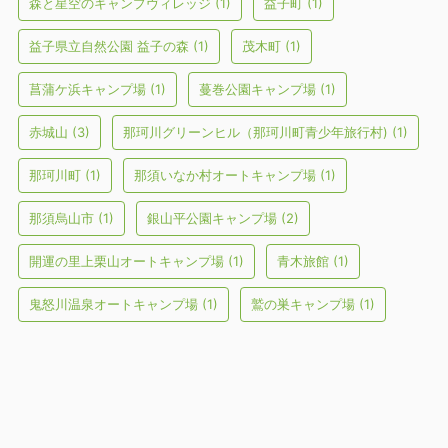
森と星空のキャンプヴィレッジ
(1)
益子町
(1)
益子県立自然公園 益子の森
(1)
茂木町
(1)
菖蒲ケ浜キャンプ場
(1)
蔓巻公園キャンプ場
(1)
赤城山
(3)
那珂川グリーンヒル（那珂川町青少年旅行村)
(1)
那珂川町
(1)
那須いなか村オートキャンプ場
(1)
那須烏山市
(1)
銀山平公園キャンプ場
(2)
開運の里上栗山オートキャンプ場
(1)
青木旅館
(1)
鬼怒川温泉オートキャンプ場
(1)
鷲の巣キャンプ場
(1)