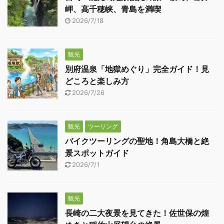
岬、高千穂峡、青島を満喫
2026/7/18
観光
別府温泉「地獄めぐり」完全ガイド！見
どころと楽しみ方
2026/7/26
観光
ツーリング
バイクツーリングの聖地！角島大橋と絶
景スポットガイド
2026/7/1
観光
長崎の二大夜景を見てきた！佐世保の煌