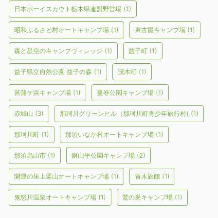
日本ボーイスカウト栃木県連盟野営場
(1)
昭和ふるさと村オートキャンプ場
(1)
東古屋キャンプ場
(1)
森と星空のキャンプヴィレッジ
(1)
益子町
(1)
益子県立自然公園 益子の森
(1)
茂木町
(1)
菖蒲ケ浜キャンプ場
(1)
蔓巻公園キャンプ場
(1)
赤城山
(3)
那珂川グリーンヒル（那珂川町青少年旅行村)
(1)
那珂川町
(1)
那須いなか村オートキャンプ場
(1)
那須烏山市
(1)
銀山平公園キャンプ場
(2)
開運の里上栗山オートキャンプ場
(1)
青木旅館
(1)
鬼怒川温泉オートキャンプ場
(1)
鷲の巣キャンプ場
(1)