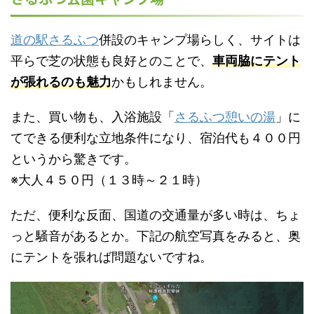
道の駅さるふつ
併設のキャンプ場らしく、サイトは
平らで芝の状態も良好とのことで、
車両脇にテント
が張れるのも魅力
かもしれません。
また、買い物も、入浴施設「
さるふつ憩いの湯
」に
てできる便利な立地条件になり、宿泊代も４００円
というから驚きです。
※大人４５０円（１３時～２１時）
ただ、便利な反面、国道の交通量が多い時は、ちょ
っと騒音があるとか。下記の航空写真をみると、奥
にテントを張れば問題ないですね。