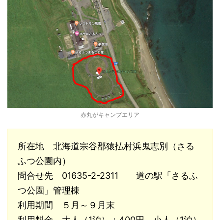
赤丸がキャンプエリア
所在地 北海道宗谷郡猿払村浜鬼志別（さる
ふつ公園内）
問合せ先 01635-2-2311 道の駅「さるふ
つ公園」管理棟
利用期間 ５月～９月末
利用料金 大人（1泊）：400円、小人（1泊）