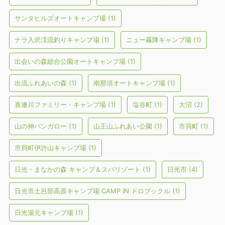
サンタヒルズオートキャンプ場
(1)
ナラ入沢渓流釣りキャンプ場
(1)
ニュー霧降キャンプ場
(1)
出会いの森総合公園オートキャンプ場
(1)
出流ふれあいの森
(1)
南那須オートキャンプ場
(1)
喜連川ファミリー・キャンプ場
(1)
塩谷町
(1)
大沼
(2)
山の神バンガロー
(1)
山王山ふれあい公園
(1)
市貝町
(1)
市貝町伊許山キャンプ場
(1)
日光・まなかの森 キャンプ＆スパリゾート
(1)
日光市
(4)
日光市土呂部高原キャンプ場 CAMP IN ドロブックル
(1)
日光湯元キャンプ場
(1)