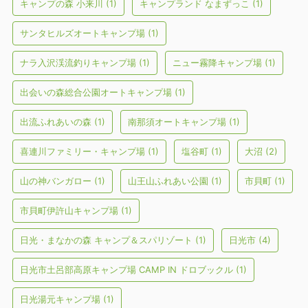
キャンプの森 小来川
(1)
キャンプランド なまずっこ
(1)
サンタヒルズオートキャンプ場
(1)
ナラ入沢渓流釣りキャンプ場
(1)
ニュー霧降キャンプ場
(1)
出会いの森総合公園オートキャンプ場
(1)
出流ふれあいの森
(1)
南那須オートキャンプ場
(1)
喜連川ファミリー・キャンプ場
(1)
塩谷町
(1)
大沼
(2)
山の神バンガロー
(1)
山王山ふれあい公園
(1)
市貝町
(1)
市貝町伊許山キャンプ場
(1)
日光・まなかの森 キャンプ＆スパリゾート
(1)
日光市
(4)
日光市土呂部高原キャンプ場 CAMP IN ドロブックル
(1)
日光湯元キャンプ場
(1)