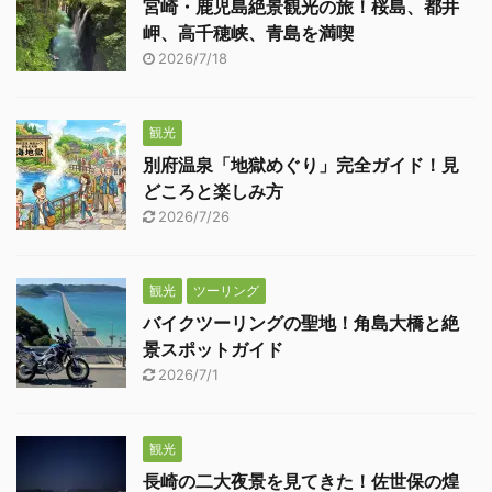
宮崎・鹿児島絶景観光の旅！桜島、都井
岬、高千穂峡、青島を満喫
2026/7/18
観光
別府温泉「地獄めぐり」完全ガイド！見
どころと楽しみ方
2026/7/26
観光
ツーリング
バイクツーリングの聖地！角島大橋と絶
景スポットガイド
2026/7/1
観光
長崎の二大夜景を見てきた！佐世保の煌