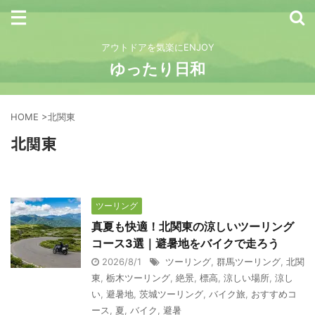
アウトドアを気楽にENJOY
ゆったり日和
HOME
>
北関東
北関東
ツーリング
真夏も快適！北関東の涼しいツーリング
コース3選｜避暑地をバイクで走ろう
2026/8/1
ツーリング
,
群馬ツーリング
,
北関
東
,
栃木ツーリング
,
絶景
,
標高
,
涼しい場所
,
涼し
い
,
避暑地
,
茨城ツーリング
,
バイク旅
,
おすすめコ
ース
,
夏
,
バイク
,
避暑