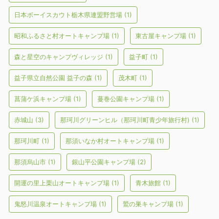
日本ボーイスカウト栃木県連盟野営場
(1)
昭和ふるさと村オートキャンプ場
(1)
東古屋キャンプ場
(1)
森と星空のキャンプヴィレッジ
(1)
益子町
(1)
益子県立自然公園 益子の森
(1)
茂木町
(1)
菖蒲ケ浜キャンプ場
(1)
蔓巻公園キャンプ場
(1)
赤城山
(3)
那珂川グリーンヒル（那珂川町青少年旅行村)
(1)
那珂川町
(1)
那須いなか村オートキャンプ場
(1)
那須烏山市
(1)
銀山平公園キャンプ場
(2)
開運の里上栗山オートキャンプ場
(1)
青木旅館
(1)
鬼怒川温泉オートキャンプ場
(1)
鷲の巣キャンプ場
(1)