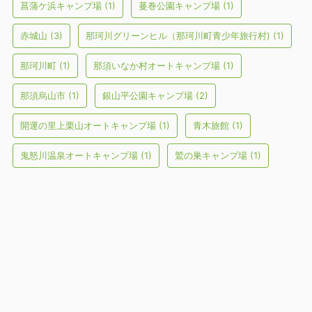
菖蒲ケ浜キャンプ場
(1)
蔓巻公園キャンプ場
(1)
赤城山
(3)
那珂川グリーンヒル（那珂川町青少年旅行村)
(1)
那珂川町
(1)
那須いなか村オートキャンプ場
(1)
那須烏山市
(1)
銀山平公園キャンプ場
(2)
開運の里上栗山オートキャンプ場
(1)
青木旅館
(1)
鬼怒川温泉オートキャンプ場
(1)
鷲の巣キャンプ場
(1)