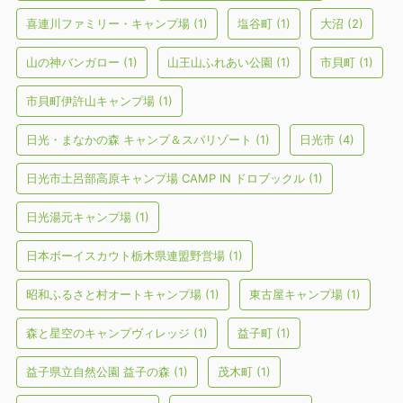
喜連川ファミリー・キャンプ場
(1)
塩谷町
(1)
大沼
(2)
山の神バンガロー
(1)
山王山ふれあい公園
(1)
市貝町
(1)
市貝町伊許山キャンプ場
(1)
日光・まなかの森 キャンプ＆スパリゾート
(1)
日光市
(4)
日光市土呂部高原キャンプ場 CAMP IN ドロブックル
(1)
日光湯元キャンプ場
(1)
日本ボーイスカウト栃木県連盟野営場
(1)
昭和ふるさと村オートキャンプ場
(1)
東古屋キャンプ場
(1)
森と星空のキャンプヴィレッジ
(1)
益子町
(1)
益子県立自然公園 益子の森
(1)
茂木町
(1)