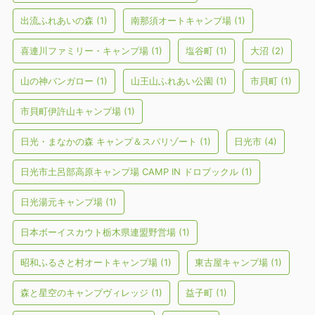
出流ふれあいの森
(1)
南那須オートキャンプ場
(1)
喜連川ファミリー・キャンプ場
(1)
塩谷町
(1)
大沼
(2)
山の神バンガロー
(1)
山王山ふれあい公園
(1)
市貝町
(1)
市貝町伊許山キャンプ場
(1)
日光・まなかの森 キャンプ＆スパリゾート
(1)
日光市
(4)
日光市土呂部高原キャンプ場 CAMP IN ドロブックル
(1)
日光湯元キャンプ場
(1)
日本ボーイスカウト栃木県連盟野営場
(1)
昭和ふるさと村オートキャンプ場
(1)
東古屋キャンプ場
(1)
森と星空のキャンプヴィレッジ
(1)
益子町
(1)