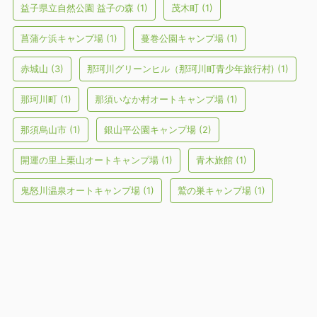
益子県立自然公園 益子の森
(1)
茂木町
(1)
菖蒲ケ浜キャンプ場
(1)
蔓巻公園キャンプ場
(1)
赤城山
(3)
那珂川グリーンヒル（那珂川町青少年旅行村)
(1)
那珂川町
(1)
那須いなか村オートキャンプ場
(1)
那須烏山市
(1)
銀山平公園キャンプ場
(2)
開運の里上栗山オートキャンプ場
(1)
青木旅館
(1)
鬼怒川温泉オートキャンプ場
(1)
鷲の巣キャンプ場
(1)