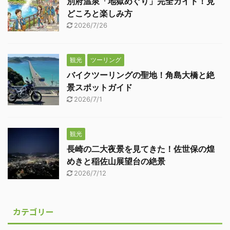
別府温泉「地獄めぐり」完全ガイド！見
どころと楽しみ方
2026/7/26
観光
ツーリング
バイクツーリングの聖地！角島大橋と絶
景スポットガイド
2026/7/1
観光
長崎の二大夜景を見てきた！佐世保の煌
めきと稲佐山展望台の絶景
2026/7/12
カテゴリー