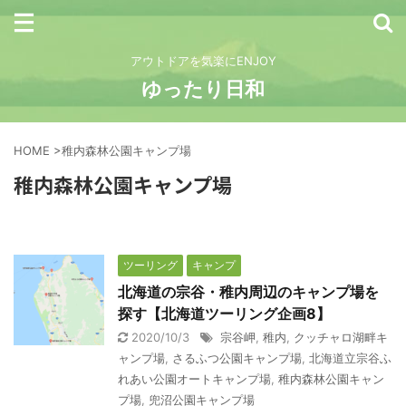
アウトドアを気楽にENJOY
ゆったり日和
HOME
>
稚内森林公園キャンプ場
稚内森林公園キャンプ場
ツーリング
キャンプ
北海道の宗谷・稚内周辺のキャンプ場を
探す【北海道ツーリング企画8】
2020/10/3
宗谷岬
,
稚内
,
クッチャロ湖畔キ
ャンプ場
,
さるふつ公園キャンプ場
,
北海道立宗谷ふ
れあい公園オートキャンプ場
,
稚内森林公園キャン
プ場
,
兜沼公園キャンプ場