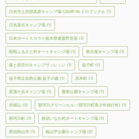
日光市土呂部高原キャンプ場 CAMP IN ドロブックル
(1)
日光湯元キャンプ場
(1)
日本ボーイスカウト栃木県連盟野営場
(1)
昭和ふるさと村オートキャンプ場
(1)
東古屋キャンプ場
(1)
森と星空のキャンプヴィレッジ
(1)
益子町
(1)
益子県立自然公園 益子の森
(1)
茂木町
(1)
菖蒲ケ浜キャンプ場
(1)
蔓巻公園キャンプ場
(1)
赤城山
(3)
那珂川グリーンヒル（那珂川町青少年旅行村)
(1)
那珂川町
(1)
那須いなか村オートキャンプ場
(1)
那須烏山市
(1)
銀山平公園キャンプ場
(2)