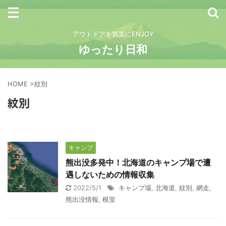
アウトドアを気楽にENJOY
ゆったり日和
HOME
>
紋別
紋別
キャンプ
熊出没多発中！北海道のキャンプ場で遭
遇しないための情報収集
2022/5/1
キャンプ場
,
北海道
,
紋別
,
網走
,
熊出没情報
,
根室