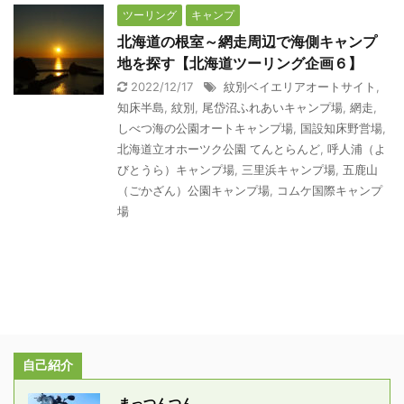
ツーリング
キャンプ
北海道の根室～網走周辺で海側キャンプ
地を探す【北海道ツーリング企画６】
2022/12/17
紋別ベイエリアオートサイト
,
知床半島
,
紋別
,
尾岱沼ふれあいキャンプ場
,
網走
,
しべつ海の公園オートキャンプ場
,
国設知床野営場
,
北海道立オホーツク公園 てんとらんど
,
呼人浦（よ
びとうら）キャンプ場
,
三里浜キャンプ場
,
五鹿山
（ごかざん）公園キャンプ場
,
コムケ国際キャンプ
場
自己紹介
まっつんつん