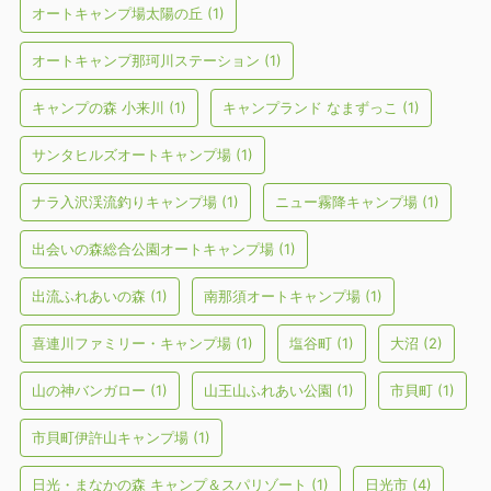
オートキャンプ場太陽の丘
(1)
オートキャンプ那珂川ステーション
(1)
キャンプの森 小来川
(1)
キャンプランド なまずっこ
(1)
サンタヒルズオートキャンプ場
(1)
ナラ入沢渓流釣りキャンプ場
(1)
ニュー霧降キャンプ場
(1)
出会いの森総合公園オートキャンプ場
(1)
出流ふれあいの森
(1)
南那須オートキャンプ場
(1)
喜連川ファミリー・キャンプ場
(1)
塩谷町
(1)
大沼
(2)
山の神バンガロー
(1)
山王山ふれあい公園
(1)
市貝町
(1)
市貝町伊許山キャンプ場
(1)
日光・まなかの森 キャンプ＆スパリゾート
(1)
日光市
(4)