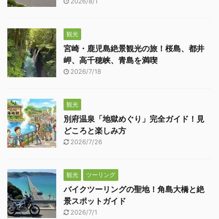
2026/8/1
観光
宮崎・鹿児島絶景観光の旅！桜島、都井
岬、高千穂峡、青島を満喫
2026/7/18
観光
別府温泉「地獄めぐり」完全ガイド！見
どころと楽しみ方
2026/7/26
観光
ツーリング
バイクツーリングの聖地！角島大橋と絶
景スポットガイド
2026/7/1