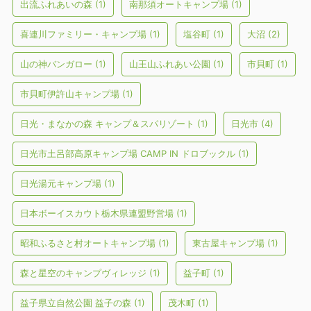
出流ふれあいの森
(1)
南那須オートキャンプ場
(1)
喜連川ファミリー・キャンプ場
(1)
塩谷町
(1)
大沼
(2)
山の神バンガロー
(1)
山王山ふれあい公園
(1)
市貝町
(1)
市貝町伊許山キャンプ場
(1)
日光・まなかの森 キャンプ＆スパリゾート
(1)
日光市
(4)
日光市土呂部高原キャンプ場 CAMP IN ドロブックル
(1)
日光湯元キャンプ場
(1)
日本ボーイスカウト栃木県連盟野営場
(1)
昭和ふるさと村オートキャンプ場
(1)
東古屋キャンプ場
(1)
森と星空のキャンプヴィレッジ
(1)
益子町
(1)
益子県立自然公園 益子の森
(1)
茂木町
(1)