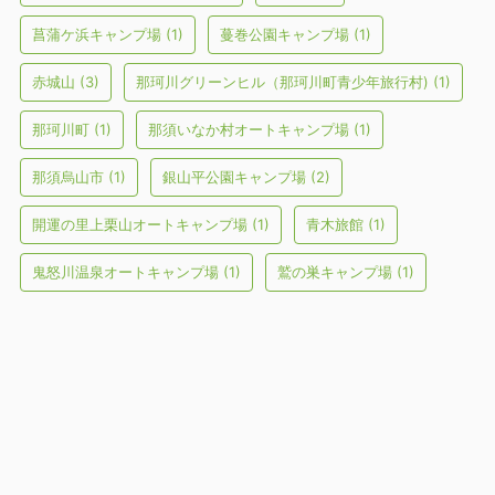
菖蒲ケ浜キャンプ場
(1)
蔓巻公園キャンプ場
(1)
赤城山
(3)
那珂川グリーンヒル（那珂川町青少年旅行村)
(1)
那珂川町
(1)
那須いなか村オートキャンプ場
(1)
那須烏山市
(1)
銀山平公園キャンプ場
(2)
開運の里上栗山オートキャンプ場
(1)
青木旅館
(1)
鬼怒川温泉オートキャンプ場
(1)
鷲の巣キャンプ場
(1)