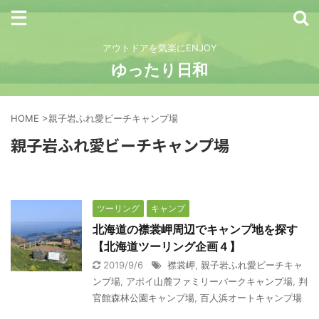
アウトドアを気楽にENJOY
ゆったり日和
HOME
>
親子岩ふれ愛ビーチキャンプ場
親子岩ふれ愛ビーチキャンプ場
ツーリング
キャンプ
北海道の襟裳岬周辺でキャンプ地を探す
【北海道ツーリング企画４】
2019/9/6
襟裳岬
,
親子岩ふれ愛ビーチキャ
ンプ場
,
アポイ山麓ファミリーパークキャンプ場
,
判
官館森林公園キャンプ場
,
百人浜オートキャンプ場