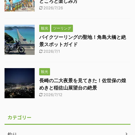
どころと楽しみ方
2026/7/26
観光
ツーリング
バイクツーリングの聖地！角島大橋と絶
景スポットガイド
2026/7/1
観光
長崎の二大夜景を見てきた！佐世保の煌
めきと稲佐山展望台の絶景
2026/7/12
カテゴリー
釣り