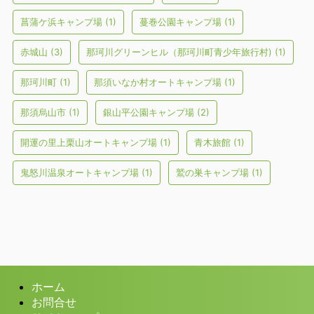
菖蒲ケ浜キャンプ場
(1)
蔓巻公園キャンプ場
(1)
赤城山
(3)
那珂川グリーンヒル（那珂川町青少年旅行村)
(1)
那珂川町
(1)
那須いなか村オートキャンプ場
(1)
那須烏山市
(1)
銀山平公園キャンプ場
(2)
開運の里上栗山オートキャンプ場
(1)
青木旅館
(1)
鬼怒川温泉オートキャンプ場
(1)
鷲の巣キャンプ場
(1)
ホーム
お問合せ