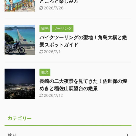
どころと楽しみ方
2026/7/26
観光
ツーリング
バイクツーリングの聖地！角島大橋と絶
景スポットガイド
2026/7/1
観光
長崎の二大夜景を見てきた！佐世保の煌
めきと稲佐山展望台の絶景
2026/7/12
カテゴリー
釣り