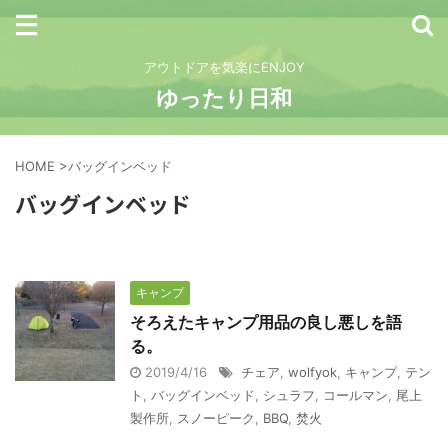
アウトドアを気楽にENJOY
ゆったり日和
HOME
>
バッグインベッド
バッグインベッド
キャンプ
そろえたキャンプ用品の良し悪しを語
る。
2019/4/16
チェア
,
wolfyok
,
キャンプ
,
テン
ト
,
バッグインベッド
,
シュラフ
,
コールマン
,
尾上
製作所
,
スノーピーク
,
BBQ
,
焚火