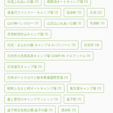
出流ふれあいの森
(1)
南那須オートキャンプ場
(1)
喜連川ファミリー・キャンプ場
(1)
塩谷町
(1)
大沼
(2)
山の神バンガロー
(1)
山王山ふれあい公園
(1)
市貝町
(1)
市貝町伊許山キャンプ場
(1)
日光・まなかの森 キャンプ＆スパリゾート
(1)
日光市
(4)
日光市土呂部高原キャンプ場 CAMP IN ドロブックル
(1)
日光湯元キャンプ場
(1)
日本ボーイスカウト栃木県連盟野営場
(1)
昭和ふるさと村オートキャンプ場
(1)
東古屋キャンプ場
(1)
森と星空のキャンプヴィレッジ
(1)
益子町
(1)
益子県立自然公園 益子の森
(1)
茂木町
(1)