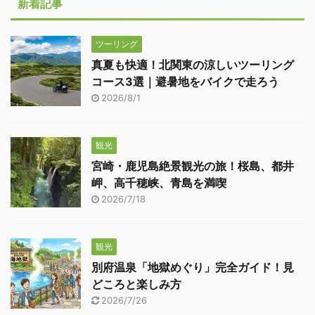
新着記事
ツーリング
真夏も快適！北関東の涼しいツーリング
コース3選｜避暑地をバイクで走ろう
2026/8/1
観光
宮崎・鹿児島絶景観光の旅！桜島、都井
岬、高千穂峡、青島を満喫
2026/7/18
観光
別府温泉「地獄めぐり」完全ガイド！見
どころと楽しみ方
2026/7/26