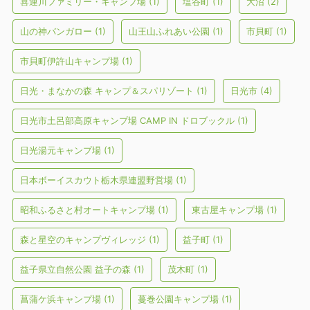
喜連川ファミリー・キャンプ場
(1)
塩谷町
(1)
大沼
(2)
山の神バンガロー
(1)
山王山ふれあい公園
(1)
市貝町
(1)
市貝町伊許山キャンプ場
(1)
日光・まなかの森 キャンプ＆スパリゾート
(1)
日光市
(4)
日光市土呂部高原キャンプ場 CAMP IN ドロブックル
(1)
日光湯元キャンプ場
(1)
日本ボーイスカウト栃木県連盟野営場
(1)
昭和ふるさと村オートキャンプ場
(1)
東古屋キャンプ場
(1)
森と星空のキャンプヴィレッジ
(1)
益子町
(1)
益子県立自然公園 益子の森
(1)
茂木町
(1)
菖蒲ケ浜キャンプ場
(1)
蔓巻公園キャンプ場
(1)