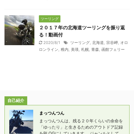
ツーリング
２０１７年の北海道ツーリングを振り返
る！動画付
2020/8/1
ツーリング
,
北海道
,
宗谷岬
,
オロ
ロンライン
,
稚内
,
美瑛
,
札幌
,
青森
,
函館フェリー
自己紹介
まっつんつん
まっつんつんは、残る２０年くらいの余命を
「ゆったり」と生きるためのアウトドア記録
をBLOGにしていきます。 ジャンルとして