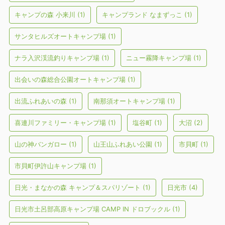
キャンプの森 小来川
(1)
キャンプランド なまずっこ
(1)
サンタヒルズオートキャンプ場
(1)
ナラ入沢渓流釣りキャンプ場
(1)
ニュー霧降キャンプ場
(1)
出会いの森総合公園オートキャンプ場
(1)
出流ふれあいの森
(1)
南那須オートキャンプ場
(1)
喜連川ファミリー・キャンプ場
(1)
塩谷町
(1)
大沼
(2)
山の神バンガロー
(1)
山王山ふれあい公園
(1)
市貝町
(1)
市貝町伊許山キャンプ場
(1)
日光・まなかの森 キャンプ＆スパリゾート
(1)
日光市
(4)
日光市土呂部高原キャンプ場 CAMP IN ドロブックル
(1)