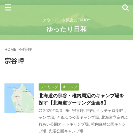
アウトドアを気楽にENJOY
ゆったり日和
HOME
>
宗谷岬
宗谷岬
ツーリング
キャンプ
北海道の宗谷・稚内周辺のキャンプ場を
探す【北海道ツーリング企画8】
2020/10/3
宗谷岬
,
稚内
,
クッチャロ湖畔キ
ャンプ場
,
さるふつ公園キャンプ場
,
北海道立宗谷ふ
れあい公園オートキャンプ場
,
稚内森林公園キャン
プ場
,
兜沼公園キャンプ場