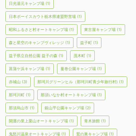
日光湯元キャンプ場
(1)
日本ボーイスカウト栃木県連盟野営場
(1)
昭和ふるさと村オートキャンプ場
(1)
東古屋キャンプ場
(1)
森と星空のキャンプヴィレッジ
(1)
益子町
(1)
益子県立自然公園 益子の森
(1)
茂木町
(1)
菖蒲ケ浜キャンプ場
(1)
蔓巻公園キャンプ場
(1)
赤城山
(3)
那珂川グリーンヒル（那珂川町青少年旅行村)
(1)
那珂川町
(1)
那須いなか村オートキャンプ場
(1)
那須烏山市
(1)
銀山平公園キャンプ場
(2)
開運の里上栗山オートキャンプ場
(1)
青木旅館
(1)
鬼怒川温泉オートキャンプ場
(1)
鷲の巣キャンプ場
(1)