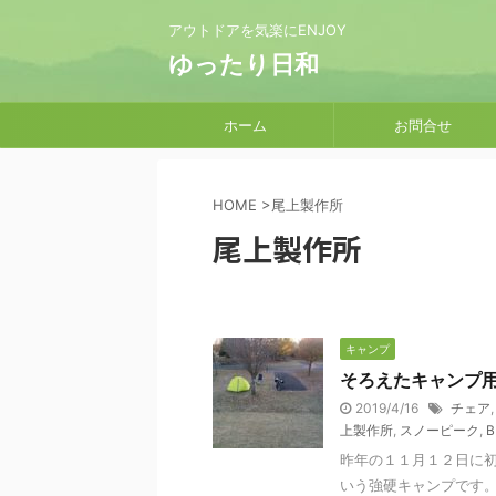
アウトドアを気楽にENJOY
ゆったり日和
ホーム
お問合せ
HOME
>
尾上製作所
尾上製作所
キャンプ
そろえたキャンプ
2019/4/16
チェア
上製作所
,
スノーピーク
,
B
昨年の１１月１２日に
いう強硬キャンプです