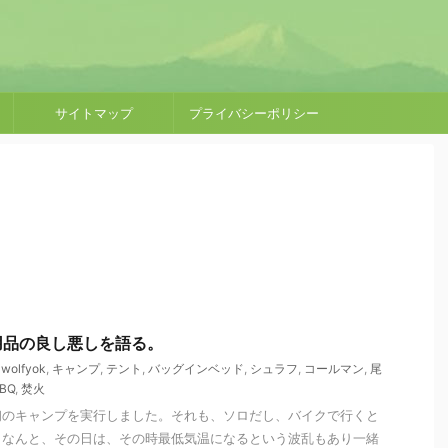
サイトマップ
プライバシーポリシー
用品の良し悪しを語る。
,
wolfyok
,
キャンプ
,
テント
,
バッグインベッド
,
シュラフ
,
コールマン
,
尾
BQ
,
焚火
初のキャンプを実行しました。それも、ソロだし、バイクで行くと
。なんと、その日は、その時最低気温になるという波乱もあり一緒