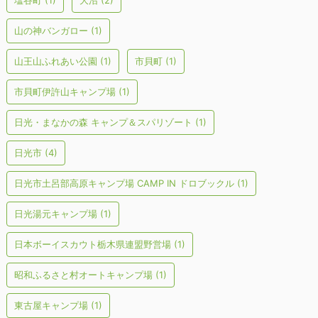
塩谷町
(1)
大沼
(2)
山の神バンガロー
(1)
山王山ふれあい公園
(1)
市貝町
(1)
市貝町伊許山キャンプ場
(1)
日光・まなかの森 キャンプ＆スパリゾート
(1)
日光市
(4)
日光市土呂部高原キャンプ場 CAMP IN ドロブックル
(1)
日光湯元キャンプ場
(1)
日本ボーイスカウト栃木県連盟野営場
(1)
昭和ふるさと村オートキャンプ場
(1)
東古屋キャンプ場
(1)