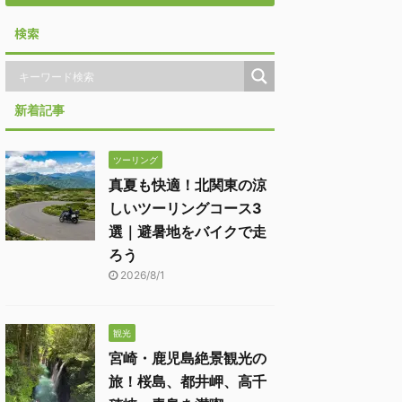
検索
新着記事
ツーリング
真夏も快適！北関東の涼
しいツーリングコース3
選｜避暑地をバイクで走
ろう
2026/8/1
観光
宮崎・鹿児島絶景観光の
旅！桜島、都井岬、高千