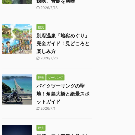
穂峡、青島を満喫
2026/7/18
観光
別府温泉「地獄めぐり」
完全ガイド！見どころと
楽しみ方
2026/7/26
観光
ツーリング
バイクツーリングの聖
地！角島大橋と絶景スポ
ットガイド
2026/7/1
観光