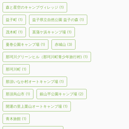
森と星空のキャンプヴィレッジ
(1)
益子町
(1)
益子県立自然公園 益子の森
(1)
茂木町
(1)
菖蒲ケ浜キャンプ場
(1)
蔓巻公園キャンプ場
(1)
赤城山
(3)
那珂川グリーンヒル（那珂川町青少年旅行村)
(1)
那珂川町
(1)
那須いなか村オートキャンプ場
(1)
那須烏山市
(1)
銀山平公園キャンプ場
(2)
開運の里上栗山オートキャンプ場
(1)
青木旅館
(1)