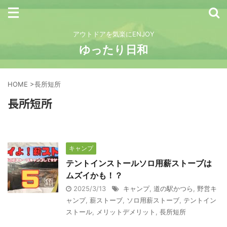
アウトドアを気楽にENJOY
ゆったり日和
HOME
>
長所短所
長所短所
キャンプ
テントインストールソロ用薪ストーブは
ムズイかも！？
2025/3/13
キャンプ
,
道の駅かつら
,
野営キ
ャンプ
,
薪ストーブ
,
ソロ用薪ストーブ
,
テントイン
ストール
,
メリットデメリット
,
長所短所