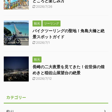
どころと楽しみ方
2026/7/26
観光
ツーリング
バイクツーリングの聖地！角島大橋と絶
景スポットガイド
2026/7/1
観光
長崎の二大夜景を見てきた！佐世保の煌
めきと稲佐山展望台の絶景
2026/7/12
カテゴリー
釣り