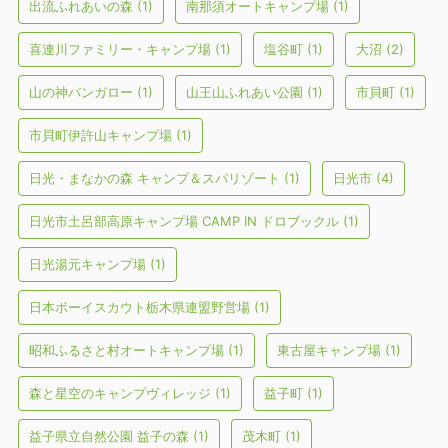
出流ふれあいの森
(1)
南那須オートキャンプ場
(1)
喜連川ファミリー・キャンプ場
(1)
塩谷町
(1)
大沼
(2)
山の神バンガロー
(1)
山王山ふれあい公園
(1)
市貝町
(1)
市貝町伊許山キャンプ場
(1)
日光・まなかの森 キャンプ＆スパリゾート
(1)
日光市
(4)
日光市土呂部高原キャンプ場 CAMP IN ドロブックル
(1)
日光湯元キャンプ場
(1)
日本ボーイスカウト栃木県連盟野営場
(1)
昭和ふるさと村オートキャンプ場
(1)
東古屋キャンプ場
(1)
森と星空のキャンプヴィレッジ
(1)
益子町
(1)
益子県立自然公園 益子の森
(1)
茂木町
(1)