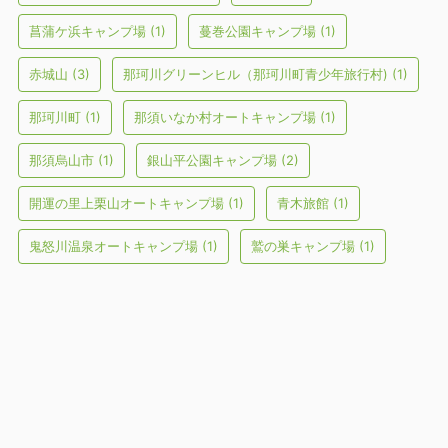
菖蒲ケ浜キャンプ場
(1)
蔓巻公園キャンプ場
(1)
赤城山
(3)
那珂川グリーンヒル（那珂川町青少年旅行村)
(1)
那珂川町
(1)
那須いなか村オートキャンプ場
(1)
那須烏山市
(1)
銀山平公園キャンプ場
(2)
開運の里上栗山オートキャンプ場
(1)
青木旅館
(1)
鬼怒川温泉オートキャンプ場
(1)
鷲の巣キャンプ場
(1)