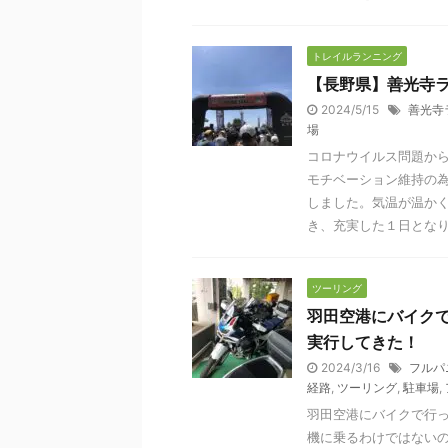
トレイルランニング
【長野県】善光寺
2024/5/15
善光寺
場
コロナウイルス問題か
モチベーション維持の
しました。気温が温か
き、充実した１日とな
ツーリング
羽田空港にバイク
実行してきた！
2024/3/16
フルパ
経路
,
ツーリング
,
駐車場
,
羽田空港にバイクで行
機に乗るわけではない