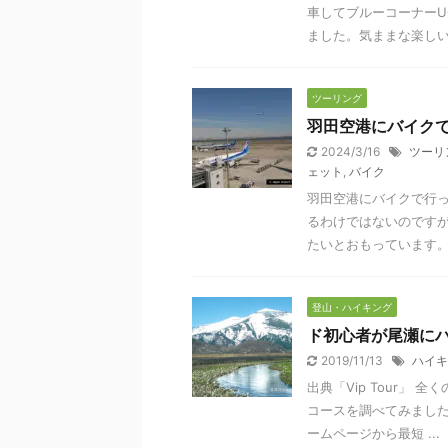
車してブルーコーナー
ました。気ままな楽し
ツーリング
羽田空港にバイク
2024/3/16
ツーリ
ェット
,
バイク
羽田空港にバイクで行
るわけではないのです
たいとおもっています
登山・ハイキング
ド初心者が尾瀬に
2019/11/13
ハイキ
出典「Vip Tour」
コースを調べてみました。
ームページから最短 ...