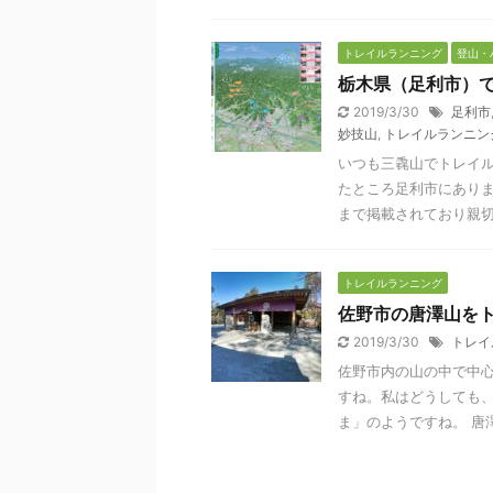
トレイルランニング
登山・
栃木県（足利市）
2019/3/30
足利市
妙技山
,
トレイルランニン
いつも三毳山でトレイ
たところ足利市にありま
まで掲載されており親切で
トレイルランニング
佐野市の唐澤山を
2019/3/30
トレイ
佐野市内の山の中で中
すね。私はどうしても
ま」のようですね。 唐澤