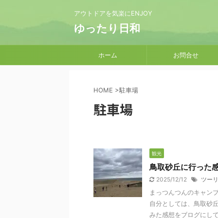
アウトドアを気楽にENJOY
ゆったり日和
ホーム
お問合せ
HOME
>
駐車場
駐車場
観光
鳥取砂丘に行った
2025/12/12
ツー
まっつんつんのキャン
自分としては、鳥取砂
みた感想をブログにし