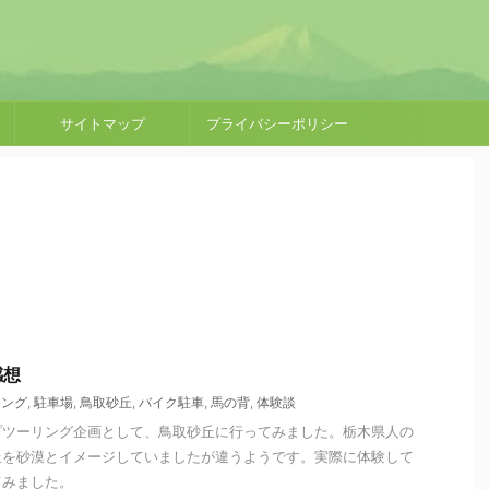
サイトマップ
プライバシーポリシー
感想
リング
,
駐車場
,
鳥取砂丘
,
バイク駐車
,
馬の背
,
体験談
プツーリング企画として、鳥取砂丘に行ってみました。栃木県人の
丘を砂漠とイメージしていましたが違うようです。実際に体験して
てみました。