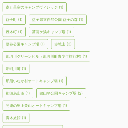
森と星空のキャンプヴィレッジ
(1)
益子町
(1)
益子県立自然公園 益子の森
(1)
茂木町
(1)
菖蒲ケ浜キャンプ場
(1)
蔓巻公園キャンプ場
(1)
赤城山
(3)
那珂川グリーンヒル（那珂川町青少年旅行村)
(1)
那珂川町
(1)
那須いなか村オートキャンプ場
(1)
那須烏山市
(1)
銀山平公園キャンプ場
(2)
開運の里上栗山オートキャンプ場
(1)
青木旅館
(1)