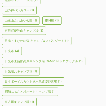
塩谷町
(1)
大沼
(2)
山の神バンガロー
(1)
山王山ふれあい公園
(1)
市貝町
(1)
市貝町伊許山キャンプ場
(1)
日光・まなかの森 キャンプ＆スパリゾート
(1)
日光市
(4)
日光市土呂部高原キャンプ場 CAMP IN ドロブックル
(1)
日光湯元キャンプ場
(1)
日本ボーイスカウト栃木県連盟野営場
(1)
昭和ふるさと村オートキャンプ場
(1)
東古屋キャンプ場
(1)