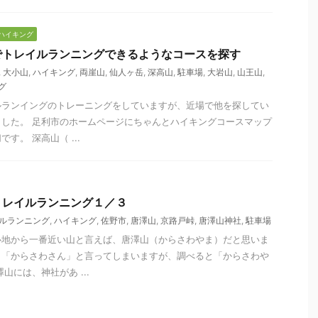
ハイキング
でトレイルランニングできるようなコースを探す
,
大小山
,
ハイキング
,
両崖山
,
仙人ヶ岳
,
深高山
,
駐車場
,
大岩山
,
山王山
,
グ
ルランイングのトレーニングをしていますが、近場で他を探してい
した。 足利市のホームページにちゃんとハイキングコースマップ
す。 深高山（ ...
トレイルランニング１／３
ルランニング
,
ハイキング
,
佐野市
,
唐澤山
,
京路戸峠
,
唐澤山神社
,
駐車場
心地から一番近い山と言えば、唐澤山（からさわやま）だと思いま
、「からさわさん」と言ってしまいますが、調べると「からさわや
山には、神社があ ...