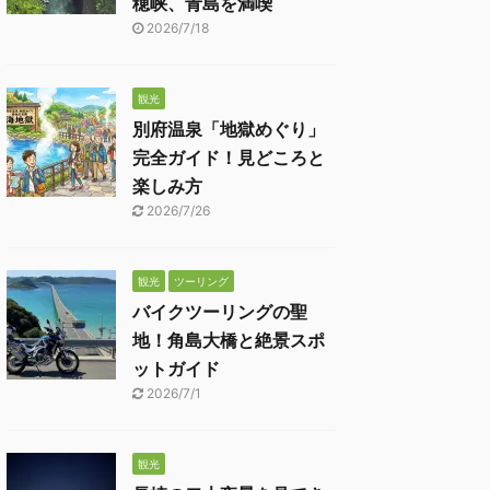
穂峡、青島を満喫
2026/7/18
観光
別府温泉「地獄めぐり」
完全ガイド！見どころと
楽しみ方
2026/7/26
観光
ツーリング
バイクツーリングの聖
地！角島大橋と絶景スポ
ットガイド
2026/7/1
観光