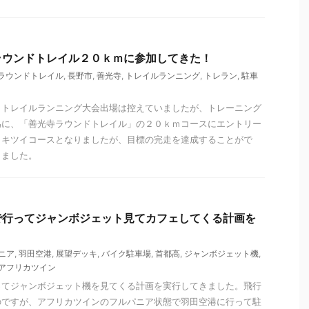
ラウンドトレイル２０ｋｍに参加してきた！
ラウンドトレイル
,
長野市
,
善光寺
,
トレイルランニング
,
トレラン
,
駐車
らトレイルランニング大会出場は控えていましたが、トレーニング
為に、「善光寺ラウンドトレイル」の２０ｋｍコースにエントリー
くキツイコースとなりましたが、目標の完走を達成することがで
りました。
で行ってジャンボジェット見てカフェしてくる計画を
ニア
,
羽田空港
,
展望デッキ
,
バイク駐車場
,
首都高
,
ジャンボジェット機
,
アフリカツイン
ってジャンボジェット機を見てくる計画を実行してきました。飛行
のですが、アフリカツインのフルパニア状態で羽田空港に行って駐