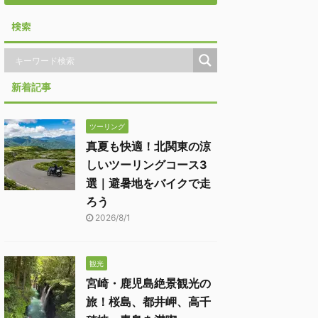
検索
新着記事
ツーリング
真夏も快適！北関東の涼
しいツーリングコース3
選｜避暑地をバイクで走
ろう
2026/8/1
観光
宮崎・鹿児島絶景観光の
旅！桜島、都井岬、高千