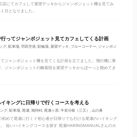
UC店にてカフェして展望デッキからジャンボジェット機を見てみ
い１日となりました。
で行ってジャンボジェット見てカフェしてくる計画
ング
,
駐車場
,
羽田空港
,
駐輪場
,
展望デッキ
,
ブルーコーナー
,
ジャンボジ
ってジャンボジェット機を見てくる計画を立てました。飛行機に乗
が、ジャンボジェットの離着陸を展望デッキからぼーっと眺めてき
。
ハイキングに日帰りで行くコースを考える
ング
,
駐車場
,
尾瀬
,
鳩待峠
,
尾瀬ヶ原
,
牛首分岐（三又）
,
山の鼻
 全くの初めて尾瀬に行くド初心者が日帰りでも行ける尾瀬のハイキング
 短いハイキングコースを探す 尾瀬HAIKINGMANUALさんのホ