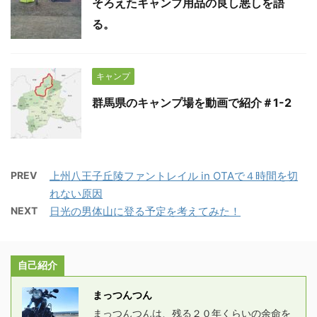
そろえたキャンプ用品の良し悪しを語
る。
キャンプ
群馬県のキャンプ場を動画で紹介＃1-2
PREV
上州八王子丘陵ファントレイル in OTAで４時間を切
れない原因
NEXT
日光の男体山に登る予定を考えてみた！
自己紹介
まっつんつん
まっつんつんは、残る２０年くらいの余命を