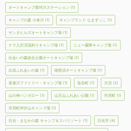
オートキャンプ那珂川ステーション
(1)
キャンプの森 小来川
(1)
キャンプランド なまずっこ
(1)
サンタヒルズオートキャンプ場
(1)
ナラ入沢渓流釣りキャンプ場
(1)
ニュー霧降キャンプ場
(1)
出会いの森総合公園オートキャンプ場
(1)
出流ふれあいの森
(1)
南那須オートキャンプ場
(1)
喜連川ファミリー・キャンプ場
(1)
塩谷町
(1)
大沼
(2)
山の神バンガロー
(1)
山王山ふれあい公園
(1)
市貝町
(1)
市貝町伊許山キャンプ場
(1)
日光・まなかの森 キャンプ＆スパリゾート
(1)
日光市
(4)