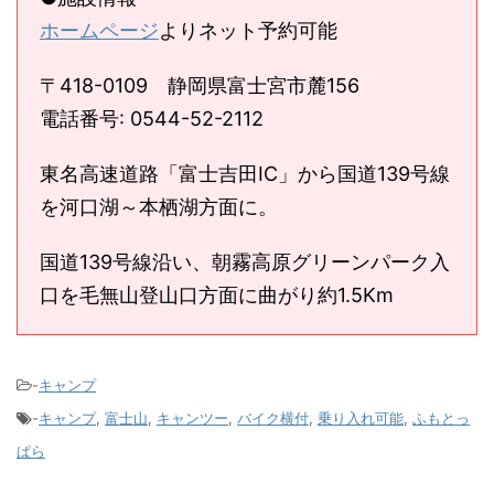
ホームページ
よりネット予約可能
〒418-0109 静岡県富士宮市麓156
電話番号: 0544-52-2112
東名高速道路「富士吉田IC」から国道139号線
を河口湖～本栖湖方面に。
国道139号線沿い、朝霧高原グリーンパーク入
口を毛無山登山口方面に曲がり約1.5Km
-
キャンプ
-
キャンプ
,
富士山
,
キャンツー
,
バイク横付
,
乗り入れ可能
,
ふもとっ
ぱら