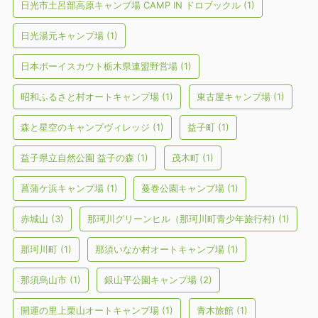
日光市土呂部高原キャンプ場 CAMP IN ドロブックル
(1)
日光湯元キャンプ場
(1)
日本ボーイスカウト栃木県連盟野営場
(1)
昭和ふるさと村オートキャンプ場
(1)
東古屋キャンプ場
(1)
森と星空のキャンプヴィレッジ
(1)
益子町
(1)
益子県立自然公園 益子の森
(1)
茂木町
(1)
菖蒲ケ浜キャンプ場
(1)
蔓巻公園キャンプ場
(1)
赤城山
(3)
那珂川グリーンヒル（那珂川町青少年旅行村)
(1)
那珂川町
(1)
那須いなか村オートキャンプ場
(1)
那須烏山市
(1)
銀山平公園キャンプ場
(2)
開運の里上栗山オートキャンプ場
(1)
青木旅館
(1)