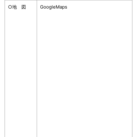
○地 図
GoogleMaps