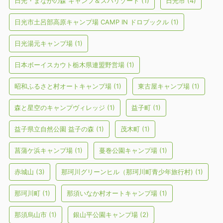
日光・まなかの森 キャンプ＆スパリゾート
(1)
日光市
(4)
日光市土呂部高原キャンプ場 CAMP IN ドロブックル
(1)
日光湯元キャンプ場
(1)
日本ボーイスカウト栃木県連盟野営場
(1)
昭和ふるさと村オートキャンプ場
(1)
東古屋キャンプ場
(1)
森と星空のキャンプヴィレッジ
(1)
益子町
(1)
益子県立自然公園 益子の森
(1)
茂木町
(1)
菖蒲ケ浜キャンプ場
(1)
蔓巻公園キャンプ場
(1)
赤城山
(3)
那珂川グリーンヒル（那珂川町青少年旅行村)
(1)
那珂川町
(1)
那須いなか村オートキャンプ場
(1)
那須烏山市
(1)
銀山平公園キャンプ場
(2)