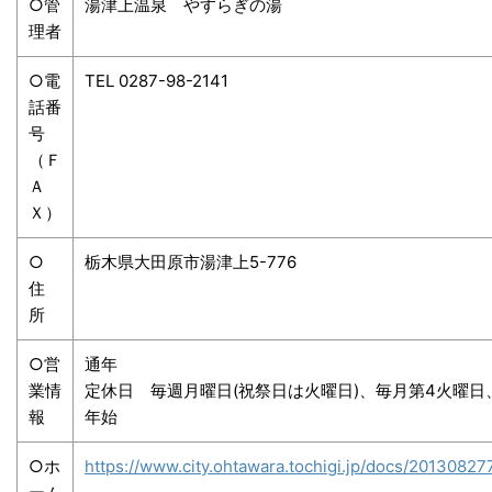
○管
湯津上温泉 やすらぎの湯
理者
○電
TEL 0287-98-2141
話番
号
（Ｆ
Ａ
Ｘ）
○
栃木県大田原市湯津上5-776
住
所
○営
通年
業情
定休日 毎週月曜日(祝祭日は火曜日)、毎月第4火曜日
報
年始
○ホ
https://www.city.ohtawara.tochigi.jp/docs/20130827