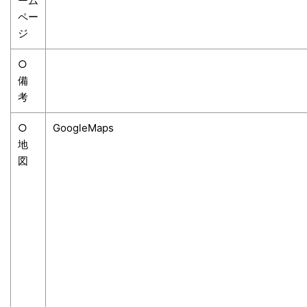
ーム
ペー
ジ
○
備
考
○
GoogleMaps
地
図