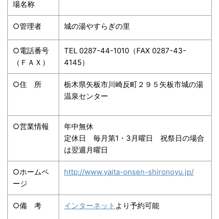
場名称
○管理者
城の湯やすらぎの里
○電話番号
TEL 0287-44-1010（FAX 0287-43-
（ＦＡＸ）
4145）
○住 所
栃木県矢板市川崎反町２９５矢板市城の湯
温泉センター
○営業情報
年中無休
定休日 毎月第1・3月曜日 祝祭日の場合
は翌週月曜日
○ホームペ
http://www.yaita-onsen-shironoyu.jp/
ージ
○備 考
インターネット
より予約可能