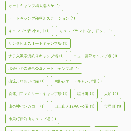
オートキャンプ場太陽の丘
(1)
オートキャンプ那珂川ステーション
(1)
キャンプの森 小来川
(1)
キャンプランド なまずっこ
(1)
サンタヒルズオートキャンプ場
(1)
ナラ入沢渓流釣りキャンプ場
(1)
ニュー霧降キャンプ場
(1)
出会いの森総合公園オートキャンプ場
(1)
出流ふれあいの森
(1)
南那須オートキャンプ場
(1)
喜連川ファミリー・キャンプ場
(1)
塩谷町
(1)
大沼
(2)
山の神バンガロー
(1)
山王山ふれあい公園
(1)
市貝町
(1)
市貝町伊許山キャンプ場
(1)