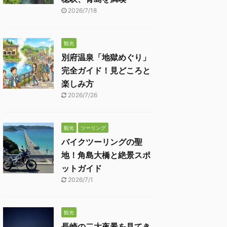
2026/7/18
観光
別府温泉「地獄めぐり」
完全ガイド！見どころと
楽しみ方
2026/7/26
観光
ツーリング
バイクツーリングの聖
地！角島大橋と絶景スポ
ットガイド
2026/7/1
観光
長崎の二大夜景を見てき