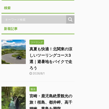
検索
新着記事
ツーリング
真夏も快適！北関東の涼
しいツーリングコース3
選｜避暑地をバイクで走
ろう
2026/8/1
観光
宮崎・鹿児島絶景観光の
旅！桜島、都井岬、高千
穂峡、青島を満喫