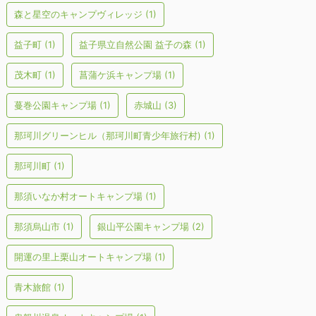
森と星空のキャンプヴィレッジ
(1)
益子町
(1)
益子県立自然公園 益子の森
(1)
茂木町
(1)
菖蒲ケ浜キャンプ場
(1)
蔓巻公園キャンプ場
(1)
赤城山
(3)
那珂川グリーンヒル（那珂川町青少年旅行村)
(1)
那珂川町
(1)
那須いなか村オートキャンプ場
(1)
那須烏山市
(1)
銀山平公園キャンプ場
(2)
開運の里上栗山オートキャンプ場
(1)
青木旅館
(1)