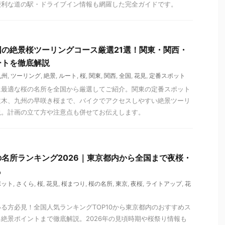
便利な道の駅・ドライブイン情報も網羅した完全ガイドです。
の絶景桜ツーリングコース厳選21選！関東・関西・
ートを徹底解説
九州
,
ツーリング
,
絶景
,
ルート
,
桜
,
関東
,
関西
,
全国
,
花見
,
定番スポット
に最適な桜の名所を全国から厳選してご紹介。関東の定番スポット
並木、九州の早咲き桜まで、バイクでアクセスしやすい絶景ツーリ
説。計画の立て方や注意点も併せてお伝えします。
名所ランキング2026｜東京都内から全国まで夜桜・
も
ポット
,
さくら
,
桜
,
花見
,
桜まつり
,
桜の名所
,
東京
,
夜桜
,
ライトアップ
,
花
る方必見！全国人気ランキングTOP10から東京都内のおすすめス
絶景ポイントまで徹底解説。2026年の見頃時期や桜祭り情報も