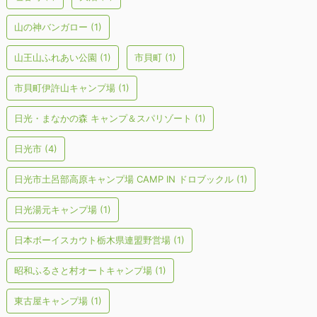
山の神バンガロー
(1)
山王山ふれあい公園
(1)
市貝町
(1)
市貝町伊許山キャンプ場
(1)
日光・まなかの森 キャンプ＆スパリゾート
(1)
日光市
(4)
日光市土呂部高原キャンプ場 CAMP IN ドロブックル
(1)
日光湯元キャンプ場
(1)
日本ボーイスカウト栃木県連盟野営場
(1)
昭和ふるさと村オートキャンプ場
(1)
東古屋キャンプ場
(1)