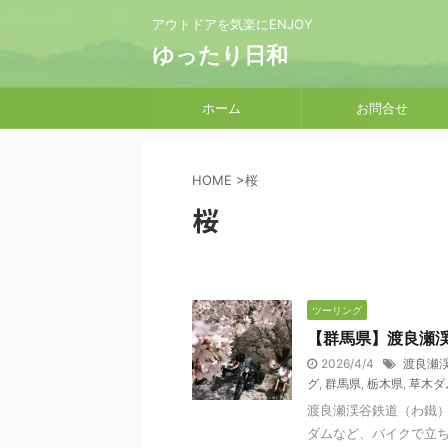
アウトドアを気楽にENJOY
ゆったり日和
ホーム
お問合せ
HOME
>
桜
桜
ツーリング
【群馬県】渡良瀬
2026/4/4
渡良瀬
グ
,
群馬県
,
栃木県
,
草木ダ
渡良瀬渓谷鉄道（わ鐵
ダムなど、バイクで立ち