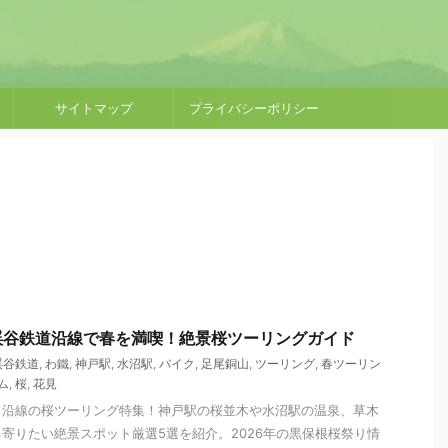
サイトマップ
プライバシーポリシー
渓谷鉄道沿線で春を満喫！絶景桜ツーリングガイド
渓谷鉄道
,
わ鐵
,
神戸駅
,
水沼駅
,
バイク
,
足尾銅山
,
ツーリング
,
春ツーリン
ム
,
桜
,
花見
）沿線の桜ツーリング特集！神戸駅の桜並木や水沼駅の温泉、草木
寄りたい絶景スポット厳選5選を紹介。2026年の黒保根桜祭り情