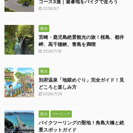
コース3選｜避暑地をバイクで走ろう
2026/8/1
観光
宮崎・鹿児島絶景観光の旅！桜島、都井
岬、高千穂峡、青島を満喫
2026/7/18
観光
別府温泉「地獄めぐり」完全ガイド！見
どころと楽しみ方
2026/7/26
観光
ツーリング
バイクツーリングの聖地！角島大橋と絶
景スポットガイド