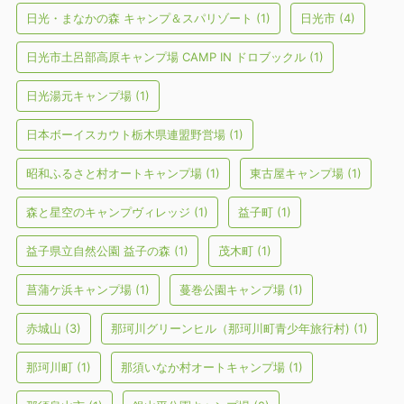
日光・まなかの森 キャンプ＆スパリゾート
(1)
日光市
(4)
日光市土呂部高原キャンプ場 CAMP IN ドロブックル
(1)
日光湯元キャンプ場
(1)
日本ボーイスカウト栃木県連盟野営場
(1)
昭和ふるさと村オートキャンプ場
(1)
東古屋キャンプ場
(1)
森と星空のキャンプヴィレッジ
(1)
益子町
(1)
益子県立自然公園 益子の森
(1)
茂木町
(1)
菖蒲ケ浜キャンプ場
(1)
蔓巻公園キャンプ場
(1)
赤城山
(3)
那珂川グリーンヒル（那珂川町青少年旅行村)
(1)
那珂川町
(1)
那須いなか村オートキャンプ場
(1)