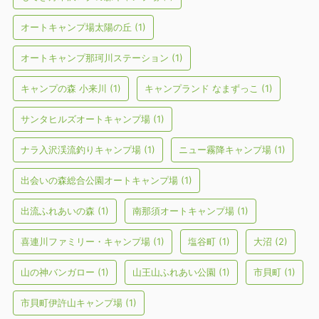
オートキャンプ場太陽の丘
(1)
オートキャンプ那珂川ステーション
(1)
キャンプの森 小来川
(1)
キャンプランド なまずっこ
(1)
サンタヒルズオートキャンプ場
(1)
ナラ入沢渓流釣りキャンプ場
(1)
ニュー霧降キャンプ場
(1)
出会いの森総合公園オートキャンプ場
(1)
出流ふれあいの森
(1)
南那須オートキャンプ場
(1)
喜連川ファミリー・キャンプ場
(1)
塩谷町
(1)
大沼
(2)
山の神バンガロー
(1)
山王山ふれあい公園
(1)
市貝町
(1)
市貝町伊許山キャンプ場
(1)