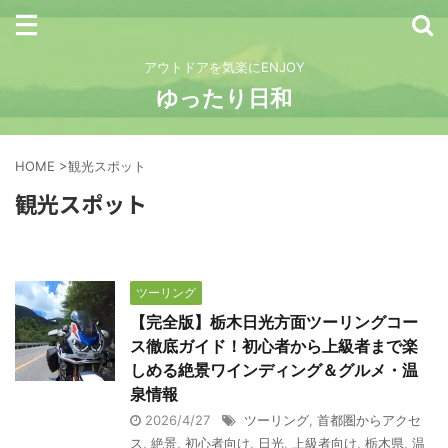
アウトドアを気楽にENJOY
ゆったり日和
HOME
>
観光スポット
観光スポット
ツーリング
【完全版】栃木日光方面ツーリングコー
ス徹底ガイド！初心者から上級者まで楽
しめる絶景ワインディング＆グルメ・温
泉情報
2026/4/27
ツーリング
,
首都圏からアクセ
ス
,
絶景
,
初心者向け
,
日光
,
上級者向け
,
栃木県
,
温