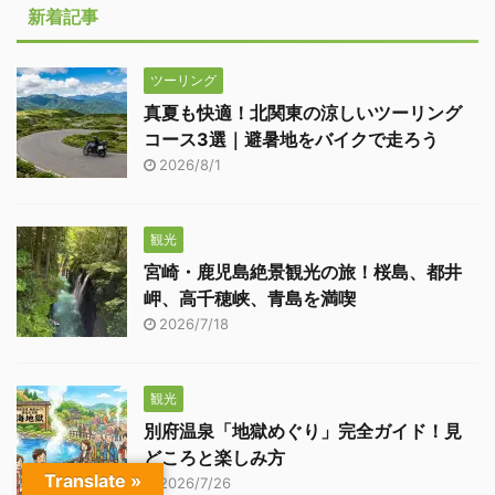
新着記事
ツーリング
真夏も快適！北関東の涼しいツーリング
コース3選｜避暑地をバイクで走ろう
2026/8/1
観光
宮崎・鹿児島絶景観光の旅！桜島、都井
岬、高千穂峡、青島を満喫
2026/7/18
観光
別府温泉「地獄めぐり」完全ガイド！見
どころと楽しみ方
Translate »
2026/7/26