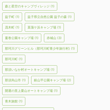
森と星空のキャンプヴィレッジ
(1)
益子町
(1)
益子県立自然公園 益子の森
(1)
茂木町
(1)
菖蒲ケ浜キャンプ場
(1)
蔓巻公園キャンプ場
(1)
赤城山
(3)
那珂川グリーンヒル（那珂川町青少年旅行村)
(1)
那珂川町
(1)
那須いなか村オートキャンプ場
(1)
那須烏山市
(1)
銀山平公園キャンプ場
(2)
開運の里上栗山オートキャンプ場
(1)
青木旅館
(1)