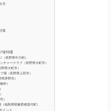
み方
対策
場10選
ジ（長野県中川村）
ベンチャークラブ（長野県大町市）
長野県大町市）
ンプ場（長野県上田市）
（長野県茅野市）
下條村）
）
郡）
橋市）
場（福島県耶麻郡猪苗代町）
ポイント