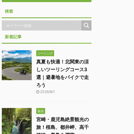
検索
新着記事
ツーリング
真夏も快適！北関東の涼
しいツーリングコース3
選｜避暑地をバイクで走
ろう
2026/8/1
観光
宮崎・鹿児島絶景観光の
旅！桜島、都井岬、高千