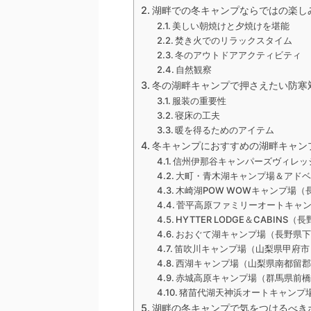
湖畔での冬キャンプならではの楽し
美しい朝焼けと夕焼けを堪能
焚き火でのリラックスタイム
冬のアウトドアアクティビティ
自然観察
冬の湖畔キャンプで押さえたい防寒
服装の重要性
寝床の工夫
暖を得るためのアイテム
冬キャンプにおすすめの湖畔キャンプ
信州伊那谷キャンパーズヴィレッ
大町・青木湖キャンプ場＆アド
木崎湖POW WOWキャンプ場（
菅平高原ファミリーオートキャ
HYTTER LODGE＆CABINS
おおぐて湖キャンプ場（長野県
笛吹川キャンプ場（山梨県甲府市
西湖キャンプ場（山梨県南都留
赤城高原キャンプ場（群馬県前
猪苗代湖天神浜オートキャンプ
湖畔の冬キャンプで気をつけるべき