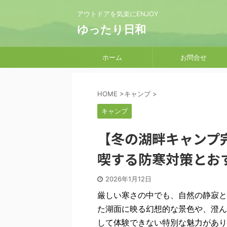
アウトドアを気楽にENJOY
ゆったり日和
ホーム
お問合せ
HOME
>
キャンプ
>
キャンプ
【冬の湖畔キャンプ
喫する防寒対策とお
2026年1月12日
厳しい寒さの中でも、自然の静寂と
た湖面に映る幻想的な景色や、澄ん
して体験できない特別な魅力があり