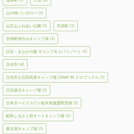
塩谷町
(1)
大沼
(2)
山の神バンガロー
(1)
山王山ふれあい公園
(1)
市貝町
(1)
市貝町伊許山キャンプ場
(1)
日光・まなかの森 キャンプ＆スパリゾート
(1)
日光市
(4)
日光市土呂部高原キャンプ場 CAMP IN ドロブックル
(1)
日光湯元キャンプ場
(1)
日本ボーイスカウト栃木県連盟野営場
(1)
昭和ふるさと村オートキャンプ場
(1)
東古屋キャンプ場
(1)