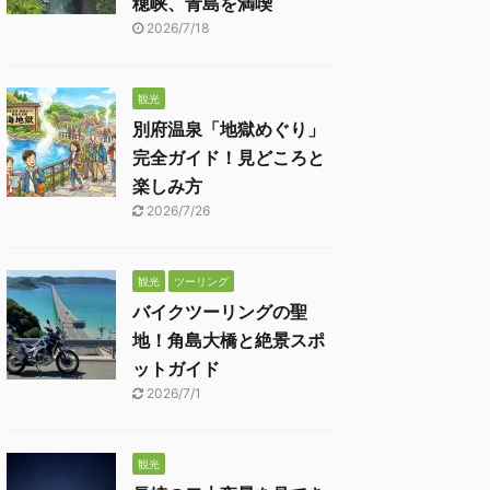
穂峡、青島を満喫
2026/7/18
観光
別府温泉「地獄めぐり」
完全ガイド！見どころと
楽しみ方
2026/7/26
観光
ツーリング
バイクツーリングの聖
地！角島大橋と絶景スポ
ットガイド
2026/7/1
観光