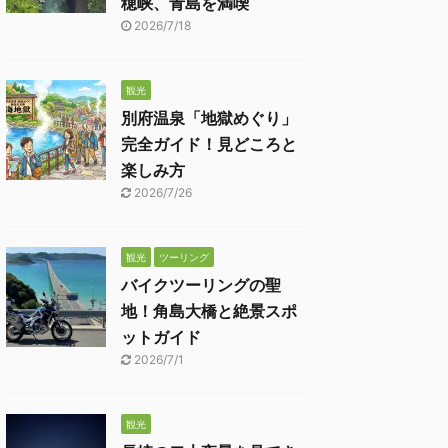
穂峡、青島を満喫
2026/7/18
観光
別府温泉「地獄めぐり」
完全ガイド！見どころと
楽しみ方
2026/7/26
観光
ツーリング
バイクツーリングの聖
地！角島大橋と絶景スポ
ットガイド
2026/7/1
観光