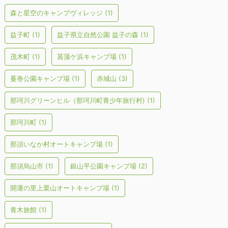
森と星空のキャンプヴィレッジ
(1)
益子町
(1)
益子県立自然公園 益子の森
(1)
茂木町
(1)
菖蒲ケ浜キャンプ場
(1)
蔓巻公園キャンプ場
(1)
赤城山
(3)
那珂川グリーンヒル（那珂川町青少年旅行村)
(1)
那珂川町
(1)
那須いなか村オートキャンプ場
(1)
那須烏山市
(1)
銀山平公園キャンプ場
(2)
開運の里上栗山オートキャンプ場
(1)
青木旅館
(1)