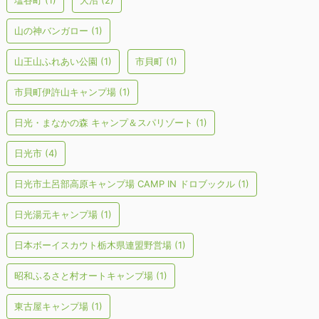
塩谷町
(1)
大沼
(2)
山の神バンガロー
(1)
山王山ふれあい公園
(1)
市貝町
(1)
市貝町伊許山キャンプ場
(1)
日光・まなかの森 キャンプ＆スパリゾート
(1)
日光市
(4)
日光市土呂部高原キャンプ場 CAMP IN ドロブックル
(1)
日光湯元キャンプ場
(1)
日本ボーイスカウト栃木県連盟野営場
(1)
昭和ふるさと村オートキャンプ場
(1)
東古屋キャンプ場
(1)