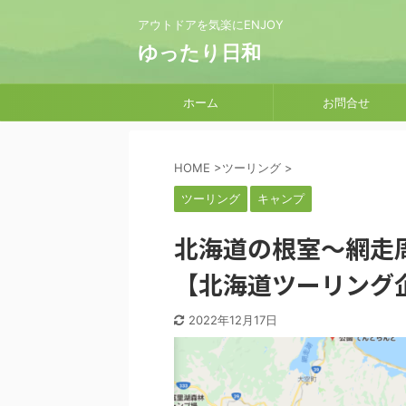
アウトドアを気楽にENJOY
ゆったり日和
ホーム
お問合せ
HOME
>
ツーリング
>
ツーリング
キャンプ
北海道の根室～網走
【北海道ツーリング
2022年12月17日