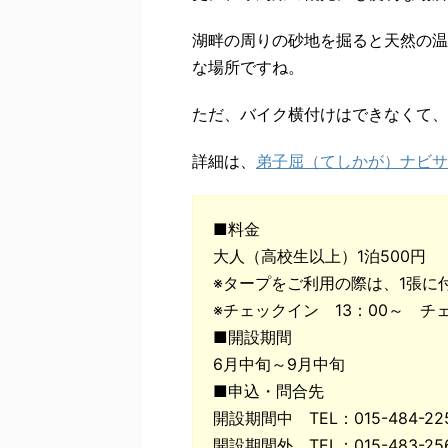
湖畔の周りの砂地を掘ると天然の温
な場所ですね。
ただ、バイク横付けはできなくて、
詳細は、
弟子屈（てしかが）ナビサ
■料金
大人（高校生以上）1泊500円
※タープをご利用の際は、1張に付き
※チェックイン 13：00～ チ
■開設期間
6月中旬～9月中旬
■申込・問合先
開設期間中 TEL：015-484-
開設期間外 TEL：015-483-