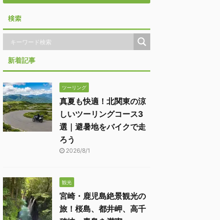
検索
新着記事
ツーリング
真夏も快適！北関東の涼
しいツーリングコース3
選｜避暑地をバイクで走
ろう
2026/8/1
観光
宮崎・鹿児島絶景観光の
旅！桜島、都井岬、高千