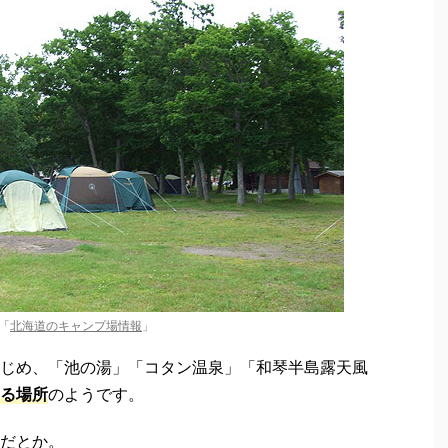
「
北海道のキャンプ場情報
」
じめ、「池の湯」「コタン温泉」「和琴半島露天風
る場所
のようです。
だとか。