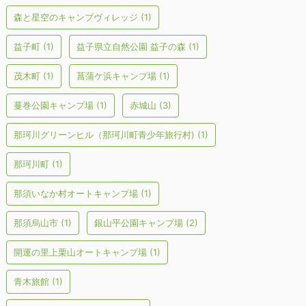
森と星空のキャンプヴィレッジ
(1)
益子町
(1)
益子県立自然公園 益子の森
(1)
茂木町
(1)
菖蒲ケ浜キャンプ場
(1)
蔓巻公園キャンプ場
(1)
赤城山
(3)
那珂川グリーンヒル（那珂川町青少年旅行村)
(1)
那珂川町
(1)
那須いなか村オートキャンプ場
(1)
那須烏山市
(1)
銀山平公園キャンプ場
(2)
開運の里上栗山オートキャンプ場
(1)
青木旅館
(1)