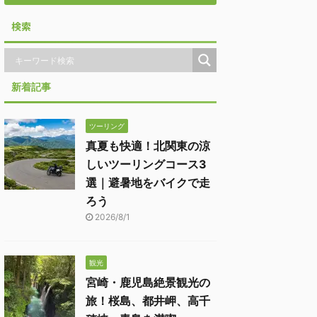
検索
新着記事
ツーリング
真夏も快適！北関東の涼
しいツーリングコース3
選｜避暑地をバイクで走
ろう
2026/8/1
観光
宮崎・鹿児島絶景観光の
旅！桜島、都井岬、高千