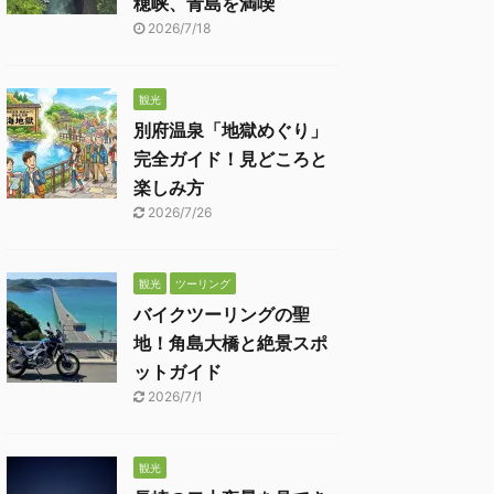
穂峡、青島を満喫
2026/7/18
観光
別府温泉「地獄めぐり」
完全ガイド！見どころと
楽しみ方
2026/7/26
観光
ツーリング
バイクツーリングの聖
地！角島大橋と絶景スポ
ットガイド
2026/7/1
観光