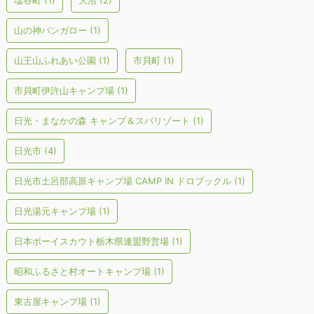
塩谷町
(1)
大沼
(2)
山の神バンガロー
(1)
山王山ふれあい公園
(1)
市貝町
(1)
市貝町伊許山キャンプ場
(1)
日光・まなかの森 キャンプ＆スパリゾート
(1)
日光市
(4)
日光市土呂部高原キャンプ場 CAMP IN ドロブックル
(1)
日光湯元キャンプ場
(1)
日本ボーイスカウト栃木県連盟野営場
(1)
昭和ふるさと村オートキャンプ場
(1)
東古屋キャンプ場
(1)