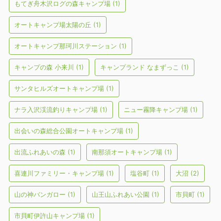
もてぎ舟木沢ログの森キャンプ場
(1)
オートキャンプ場太陽の丘
(1)
オートキャンプ那珂川ステーション
(1)
キャンプの森 小来川
(1)
キャンプランド なまずっこ
(1)
サンタヒルズオートキャンプ場
(1)
ナラ入沢渓流釣りキャンプ場
(1)
ニュー霧降キャンプ場
(1)
出会いの森総合公園オートキャンプ場
(1)
出流ふれあいの森
(1)
南那須オートキャンプ場
(1)
喜連川ファミリー・キャンプ場
(1)
塩谷町
(1)
大沼
(2)
山の神バンガロー
(1)
山王山ふれあい公園
(1)
市貝町
(1)
市貝町伊許山キャンプ場
(1)