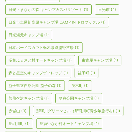
日光・まなかの森 キャンプ＆スパリゾート
(1)
日光市
(4)
日光市土呂部高原キャンプ場 CAMP IN ドロブックル
(1)
日光湯元キャンプ場
(1)
日本ボーイスカウト栃木県連盟野営場
(1)
昭和ふるさと村オートキャンプ場
(1)
東古屋キャンプ場
(1)
森と星空のキャンプヴィレッジ
(1)
益子町
(1)
益子県立自然公園 益子の森
(1)
茂木町
(1)
菖蒲ケ浜キャンプ場
(1)
蔓巻公園キャンプ場
(1)
赤城山
(3)
那珂川グリーンヒル（那珂川町青少年旅行村)
(1)
那珂川町
(1)
那須いなか村オートキャンプ場
(1)