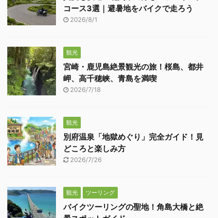
コース3選｜避暑地をバイクで走ろう
2026/8/1
観光
宮崎・鹿児島絶景観光の旅！桜島、都井
岬、高千穂峡、青島を満喫
2026/7/18
観光
別府温泉「地獄めぐり」完全ガイド！見
どころと楽しみ方
2026/7/26
観光
ツーリング
バイクツーリングの聖地！角島大橋と絶