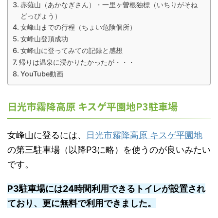
赤薙山（あかなぎさん）・一里ヶ曽根独標（いちりがそね
どっぴょう）
女峰山までの行程（ちょい危険個所）
女峰山登頂成功
女峰山に登ってみての記録と感想
帰りは温泉に浸かりたかったが・・・
YouTube動画
日光市霧降高原 キスゲ平園地P3駐車場
女峰山に登るには、
日光市霧降高原 キスゲ平園地
の第三駐車場（以降P3に略）を使うのが良いみたい
です。
P3駐車場には24時間利用できるトイレが設置され
ており、更に無料で利用できました。