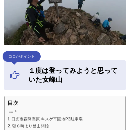
ココがポイント
１度は登ってみようと思って
いた女峰山
目次
日光市霧降高原 キスゲ平園地P3駐車場
朝８時より登山開始