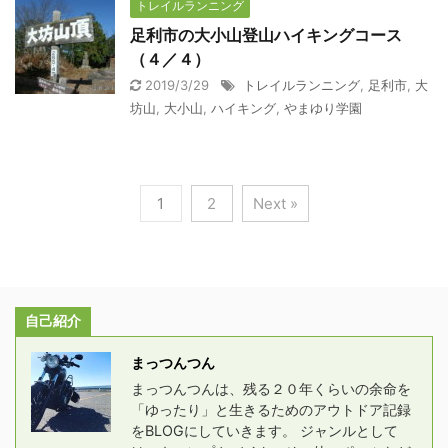
トレイルランニング
足利市の大小山登山ハイキングコース
（４／４）
2019/3/29
トレイルランニング
,
足利市
,
大
坊山
,
大小山
,
ハイキング
,
やまゆり学園
1
2
Next »
自己紹介
まっつんつん
まっつんつんは、残る２０年くらいの余命を
「ゆったり」と生きるためのアウトドア記録
をBLOGにしていきます。 ジャンルとして