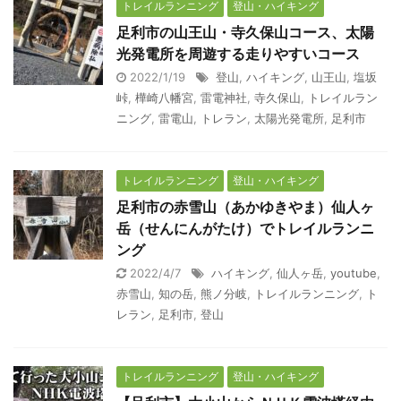
トレイルランニング
登山・ハイキング
足利市の山王山・寺久保山コース、太陽
光発電所を周遊する走りやすいコース
2022/1/19
登山
,
ハイキング
,
山王山
,
塩坂
峠
,
樺崎八幡宮
,
雷電神社
,
寺久保山
,
トレイルラン
ニング
,
雷電山
,
トレラン
,
太陽光発電所
,
足利市
トレイルランニング
登山・ハイキング
足利市の赤雪山（あかゆきやま）仙人ヶ
岳（せんにんがたけ）でトレイルランニ
ング
2022/4/7
ハイキング
,
仙人ヶ岳
,
youtube
,
赤雪山
,
知の岳
,
熊ノ分岐
,
トレイルランニング
,
ト
レラン
,
足利市
,
登山
トレイルランニング
登山・ハイキング