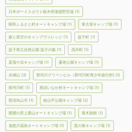
日本ボーイスカウト栃木県連盟野営場
(1)
昭和ふるさと村オートキャンプ場
(1)
東古屋キャンプ場
(1)
森と星空のキャンプヴィレッジ
(1)
益子町
(1)
益子県立自然公園 益子の森
(1)
茂木町
(1)
菖蒲ケ浜キャンプ場
(1)
蔓巻公園キャンプ場
(1)
赤城山
(3)
那珂川グリーンヒル（那珂川町青少年旅行村)
(1)
那珂川町
(1)
那須いなか村オートキャンプ場
(1)
那須烏山市
(1)
銀山平公園キャンプ場
(2)
開運の里上栗山オートキャンプ場
(1)
青木旅館
(1)
鬼怒川温泉オートキャンプ場
(1)
鷲の巣キャンプ場
(1)