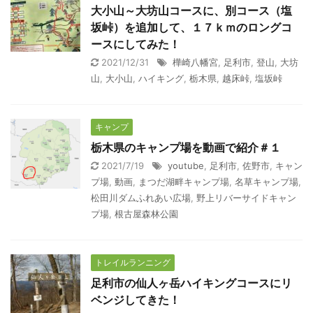
大小山～大坊山コースに、別コース（塩
坂峠）を追加して、１７ｋｍのロングコ
ースにしてみた！
2021/12/31
樺崎八幡宮
,
足利市
,
登山
,
大坊
山
,
大小山
,
ハイキング
,
栃木県
,
越床峠
,
塩坂峠
キャンプ
栃木県のキャンプ場を動画で紹介＃１
2021/7/19
youtube
,
足利市
,
佐野市
,
キャン
プ場
,
動画
,
まつだ湖畔キャンプ場
,
名草キャンプ場
,
松田川ダムふれあい広場
,
野上リバーサイドキャン
プ場
,
根古屋森林公園
トレイルランニング
足利市の仙人ヶ岳ハイキングコースにリ
ベンジしてきた！