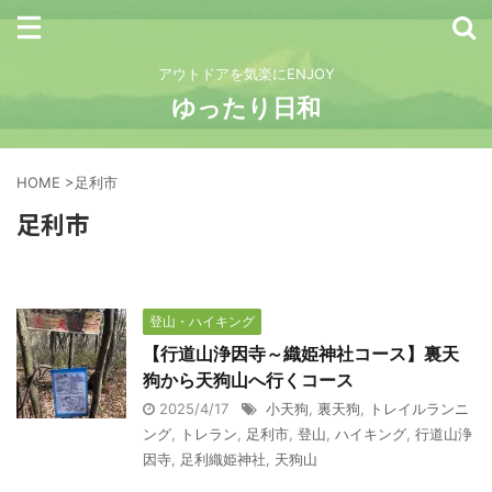
アウトドアを気楽にENJOY
ゆったり日和
HOME
>
足利市
足利市
登山・ハイキング
【行道山浄因寺～織姫神社コース】裏天
狗から天狗山へ行くコース
2025/4/17
小天狗
,
裏天狗
,
トレイルランニ
ング
,
トレラン
,
足利市
,
登山
,
ハイキング
,
行道山浄
因寺
,
足利織姫神社
,
天狗山