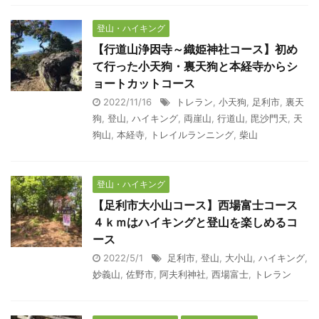
登山・ハイキング
【行道山浄因寺～織姫神社コース】初め
て行った小天狗・裏天狗と本経寺からシ
ョートカットコース
2022/11/16
トレラン
,
小天狗
,
足利市
,
裏天
狗
,
登山
,
ハイキング
,
両崖山
,
行道山
,
毘沙門天
,
天
狗山
,
本経寺
,
トレイルランニング
,
柴山
登山・ハイキング
【足利市大小山コース】西場富士コース
４ｋｍはハイキングと登山を楽しめるコ
ース
2022/5/1
足利市
,
登山
,
大小山
,
ハイキング
,
妙義山
,
佐野市
,
阿夫利神社
,
西場富士
,
トレラン