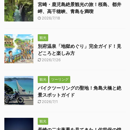
宮崎・鹿児島絶景観光の旅！桜島、都井
岬、高千穂峡、青島を満喫
2026/7/18
観光
別府温泉「地獄めぐり」完全ガイド！見
どころと楽しみ方
2026/7/26
観光
ツーリング
バイクツーリングの聖地！角島大橋と絶
景スポットガイド
2026/7/1
観光
長崎の二大夜景を見てきた！佐世保の煌