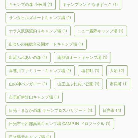
キャンプの森 小来川
(1)
キャンプランド なまずっこ
(1)
サンタヒルズオートキャンプ場
(1)
ナラ入沢渓流釣りキャンプ場
(1)
ニュー霧降キャンプ場
(1)
出会いの森総合公園オートキャンプ場
(1)
出流ふれあいの森
(1)
南那須オートキャンプ場
(1)
喜連川ファミリー・キャンプ場
(1)
塩谷町
(1)
大沼
(2)
山の神バンガロー
(1)
山王山ふれあい公園
(1)
市貝町
(1)
市貝町伊許山キャンプ場
(1)
日光・まなかの森 キャンプ＆スパリゾート
(1)
日光市
(4)
日光市土呂部高原キャンプ場 CAMP IN ドロブックル
(1)
日光湯元キャンプ場
(1)