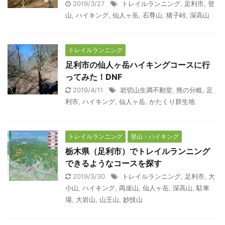
2019/3/27
トレイルランニング
,
足利市
,
登
山
,
ハイキング
,
仙人ヶ岳
,
石尊山
,
猪子峠
,
深高山
トレイルランニング
足利市の仙人ヶ岳ハイキングコースに行
ってみた！DNF
2019/4/11
岩切山生満不動堂
,
熊の分岐
,
足
利市
,
ハイキング
,
仙人ヶ岳
,
かたくり群生地
トレイルランニング
登山・ハイキング
栃木県（足利市）でトレイルランニング
できるようなコースを探す
2019/3/30
トレイルランニング
,
足利市
,
大
小山
,
ハイキング
,
両崖山
,
仙人ヶ岳
,
深高山
,
駐車
場
,
大岩山
,
山王山
,
妙技山