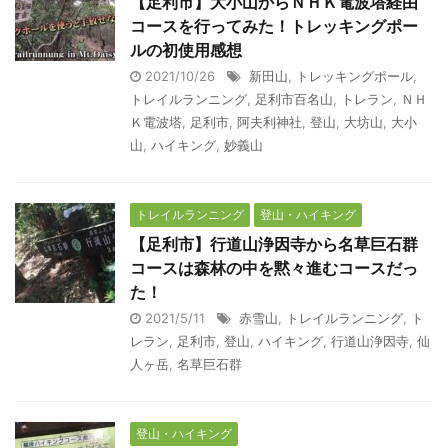
【足利市】大小山からＮＨＫ電波塔経由
コースを行ってみた！トレッキングポー
ルの初使用感想
2021/10/26
新田山
,
トレッキングポール
,
トレイルランニング
,
足利市百名山
,
トレラン
,
ＮＨ
Ｋ電波塔
,
足利市
,
阿夫利神社
,
登山
,
大坊山
,
大小
山
,
ハイキング
,
妙義山
トレイルランニング
登山・ハイキング
【足利市】行道山浄因寺から名草巨石群
コースは森林の中を黙々進むコースだっ
た！
2021/5/11
赤雪山
,
トレイルランニング
,
ト
レラン
,
足利市
,
登山
,
ハイキング
,
行道山浄因寺
,
仙
人ヶ岳
,
名草巨石群
登山・ハイキング