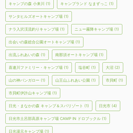
キャンプの森 小来川
(1)
キャンプランド なまずっこ
(1)
サンタヒルズオートキャンプ場
(1)
ナラ入沢渓流釣りキャンプ場
(1)
ニュー霧降キャンプ場
(1)
出会いの森総合公園オートキャンプ場
(1)
出流ふれあいの森
(1)
南那須オートキャンプ場
(1)
喜連川ファミリー・キャンプ場
(1)
塩谷町
(1)
大沼
(2)
山の神バンガロー
(1)
山王山ふれあい公園
(1)
市貝町
(1)
市貝町伊許山キャンプ場
(1)
日光・まなかの森 キャンプ＆スパリゾート
(1)
日光市
(4)
日光市土呂部高原キャンプ場 CAMP IN ドロブックル
(1)
日光湯元キャンプ場
(1)