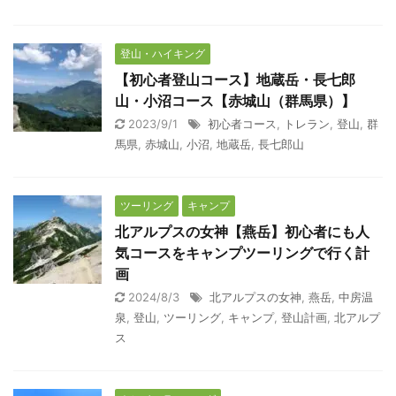
登山・ハイキング
【初心者登山コース】地蔵岳・長七郎
山・小沼コース【赤城山（群馬県）】
2023/9/1
初心者コース
,
トレラン
,
登山
,
群
馬県
,
赤城山
,
小沼
,
地蔵岳
,
長七郎山
ツーリング
キャンプ
北アルプスの女神【燕岳】初心者にも人
気コースをキャンプツーリングで行く計
画
2024/8/3
北アルプスの女神
,
燕岳
,
中房温
泉
,
登山
,
ツーリング
,
キャンプ
,
登山計画
,
北アルプ
ス