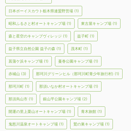
日本ボーイスカウト栃木県連盟野営場
(1)
昭和ふるさと村オートキャンプ場
(1)
東古屋キャンプ場
(1)
森と星空のキャンプヴィレッジ
(1)
益子町
(1)
益子県立自然公園 益子の森
(1)
茂木町
(1)
菖蒲ケ浜キャンプ場
(1)
蔓巻公園キャンプ場
(1)
赤城山
(3)
那珂川グリーンヒル（那珂川町青少年旅行村)
(1)
那珂川町
(1)
那須いなか村オートキャンプ場
(1)
那須烏山市
(1)
銀山平公園キャンプ場
(2)
開運の里上栗山オートキャンプ場
(1)
青木旅館
(1)
鬼怒川温泉オートキャンプ場
(1)
鷲の巣キャンプ場
(1)