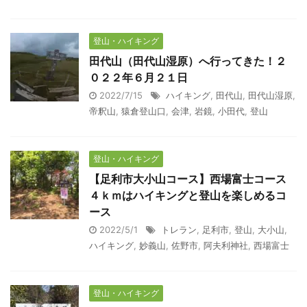
登山・ハイキング
田代山（田代山湿原）へ行ってきた！２
０２２年６月２１日
2022/7/15
ハイキング
,
田代山
,
田代山湿原
,
帝釈山
,
猿倉登山口
,
会津
,
岩鏡
,
小田代
,
登山
登山・ハイキング
【足利市大小山コース】西場富士コース
４ｋｍはハイキングと登山を楽しめるコ
ース
2022/5/1
トレラン
,
足利市
,
登山
,
大小山
,
ハイキング
,
妙義山
,
佐野市
,
阿夫利神社
,
西場富士
登山・ハイキング