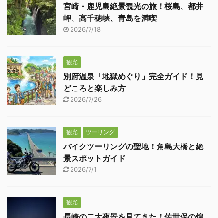
宮崎・鹿児島絶景観光の旅！桜島、都井
岬、高千穂峡、青島を満喫
2026/7/18
観光
別府温泉「地獄めぐり」完全ガイド！見
どころと楽しみ方
2026/7/26
観光
ツーリング
バイクツーリングの聖地！角島大橋と絶
景スポットガイド
2026/7/1
観光
長崎の二大夜景を見てきた！佐世保の煌