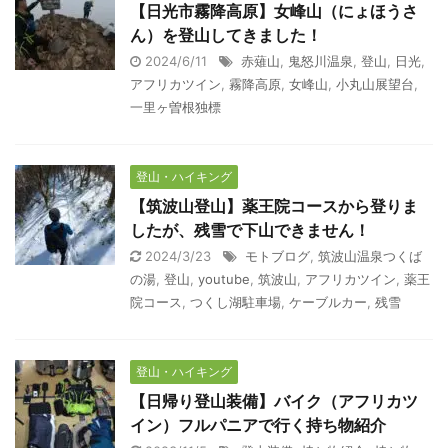
【日光市霧降高原】女峰山（にょほうさ
ん）を登山してきました！
2024/6/11
赤薙山
,
鬼怒川温泉
,
登山
,
日光
,
アフリカツイン
,
霧降高原
,
女峰山
,
小丸山展望台
,
一里ヶ曽根独標
登山・ハイキング
【筑波山登山】薬王院コースから登りま
したが、残雪で下山できません！
2024/3/23
モトブログ
,
筑波山温泉つくば
の湯
,
登山
,
youtube
,
筑波山
,
アフリカツイン
,
薬王
院コース
,
つくし湖駐車場
,
ケーブルカー
,
残雪
登山・ハイキング
【日帰り登山装備】バイク（アフリカツ
イン）フルパニアで行く持ち物紹介