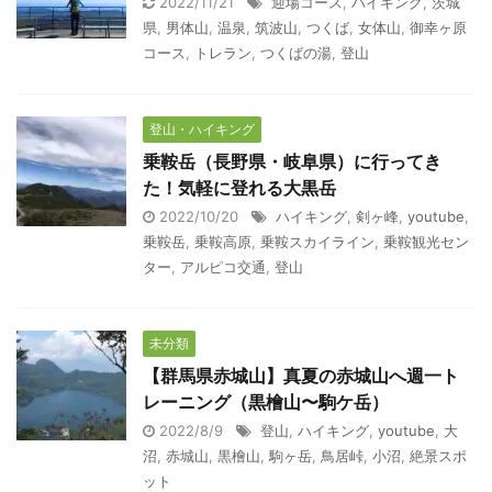
2022/11/21
迎場コース
,
ハイキング
,
茨城
県
,
男体山
,
温泉
,
筑波山
,
つくば
,
女体山
,
御幸ヶ原
コース
,
トレラン
,
つくばの湯
,
登山
登山・ハイキング
乗鞍岳（長野県・岐阜県）に行ってき
た！気軽に登れる大黒岳
2022/10/20
ハイキング
,
剣ヶ峰
,
youtube
,
乗鞍岳
,
乗鞍高原
,
乗鞍スカイライン
,
乗鞍観光セン
ター
,
アルピコ交通
,
登山
未分類
【群馬県赤城山】真夏の赤城山へ週一ト
レーニング（黒檜山〜駒ケ岳）
2022/8/9
登山
,
ハイキング
,
youtube
,
大
沼
,
赤城山
,
黒檜山
,
駒ヶ岳
,
鳥居峠
,
小沼
,
絶景スポ
ット