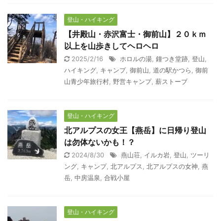
登山・ハイキング
【井殿山・赤沢富士・御前山】２０ｋｍ
以上を山歩きしてヘロヘロ
2025/2/16
ホロルの湯
,
鐘つき堂跡
,
登山
,
ハイキング
,
キャンプ
,
御前山
,
道の駅かつら
,
御前
山青少年旅行村
,
野営キャンプ
,
薪ストーブ
登山・ハイキング
北アルプスの女王【燕岳】に日帰り登山
は勿体ないかも！？
2024/8/30
燕山荘
,
イルカ岩
,
登山
,
ツーリ
ング
,
キャンプ
,
北アルプス
,
北アルプスの女神
,
燕
岳
,
中房温泉
,
合戦小屋
登山・ハイキング