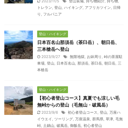
2023/11/5
登山装備
,
持ち物紹介
,
持ち物
,
トレラン
,
登山
,
ハイキング
,
アフリカツイン
,
日帰
り
,
フルパニア
登山・ハイキング
日本百名山那須岳（茶臼岳）、朝日岳、
三本槍岳へ登山
2023/9/27
無限地獄
,
お鉢周り
,
峠の茶屋駐
車場
,
登山
,
日本百名山
,
那須岳
,
茶臼岳
,
朝日岳
,
三
本槍岳
登山・ハイキング
【初心者登山コース】真夏でも涼しい毛
無峠からの登山（毛無山・破風岳）
2023/9/6
初心者登山コース
,
登山
,
万座ハ
イウエイ
,
ツーリング
,
万座温泉
,
群馬県
,
草津
,
毛無
峠
,
土鍋山
,
破風岳
,
御飯岳
,
初心者登山