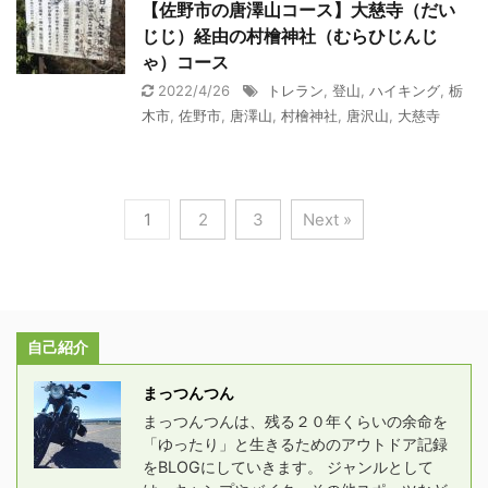
【佐野市の唐澤山コース】大慈寺（だい
じじ）経由の村檜神社（むらひじんじ
ゃ）コース
2022/4/26
トレラン
,
登山
,
ハイキング
,
栃
木市
,
佐野市
,
唐澤山
,
村檜神社
,
唐沢山
,
大慈寺
1
2
3
Next »
自己紹介
まっつんつん
まっつんつんは、残る２０年くらいの余命を
「ゆったり」と生きるためのアウトドア記録
をBLOGにしていきます。 ジャンルとして