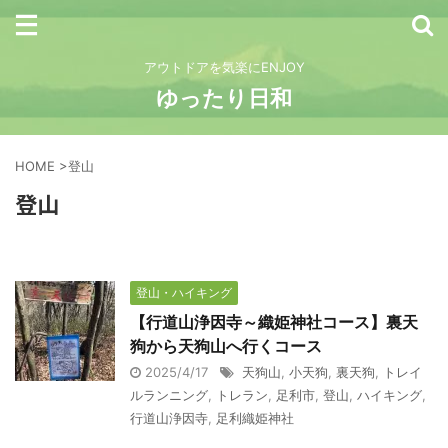
アウトドアを気楽にENJOY
ゆったり日和
HOME
>
登山
登山
登山・ハイキング
【行道山浄因寺～織姫神社コース】裏天
狗から天狗山へ行くコース
2025/4/17
天狗山
,
小天狗
,
裏天狗
,
トレイ
ルランニング
,
トレラン
,
足利市
,
登山
,
ハイキング
,
行道山浄因寺
,
足利織姫神社