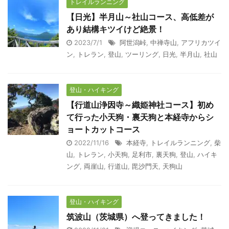
トレイルランニング
【日光】半月山～社山コース、高低差が
あり結構キツイけど絶景！
2023/7/1
阿世潟峠
,
中禅寺山
,
アフリカツイ
ン
,
トレラン
,
登山
,
ツーリング
,
日光
,
半月山
,
社山
登山・ハイキング
【行道山浄因寺～織姫神社コース】初め
て行った小天狗・裏天狗と本経寺からシ
ョートカットコース
2022/11/16
本経寺
,
トレイルランニング
,
柴
山
,
トレラン
,
小天狗
,
足利市
,
裏天狗
,
登山
,
ハイキ
ング
,
両崖山
,
行道山
,
毘沙門天
,
天狗山
登山・ハイキング
筑波山（茨城県）へ登ってきました！